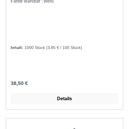
Fingerspitzen AQL 1,5
Farbe wählbar :
weiß
Inhalt:
1000 Stück
(3,85 € / 100 Stück)
Regulärer Preis:
38,50 €
Details