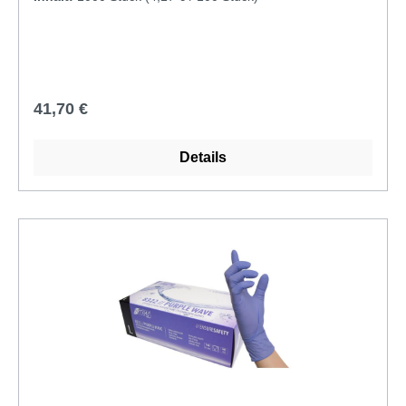
Regulärer Preis:
41,70 €
Details