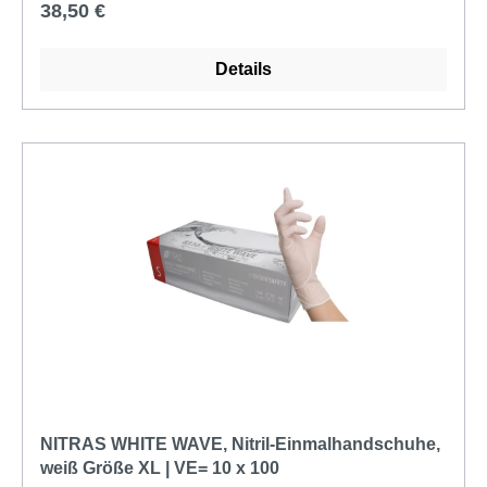
Regulärer Preis:
38,50 €
Details
NITRAS WHITE WAVE, Nitril-Einmalhandschuhe,
weiß Größe XL | VE= 10 x 100