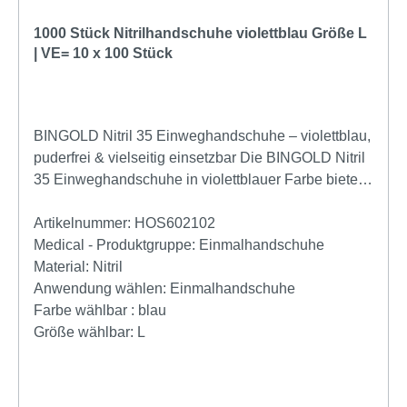
35 Handschuhe sind die perfekte Wahl für
professionelle Anwender, die auf Sicherheit,
1000 Stück Nitrilhandschuhe violettblau Größe L
Hygiene und Komfort setzen.
| VE= 10 x 100 Stück
BINGOLD Nitril 35 Einweghandschuhe – violettblau,
puderfrei & vielseitig einsetzbar Die BINGOLD Nitril
35 Einweghandschuhe in violettblauer Farbe bieten
Ihnen zuverlässigen Schutz, hervorragende
Griffigkeit und maximalen Tragekomfort. Ob im
Artikelnummer:
HOS602102
Labor, in der Pflege, in der Lebensmittelindustrie
Medical - Produktgruppe:
Einmalhandschuhe
oder bei Reinigungsarbeiten – dieser hochwertige
Material:
Nitril
Nitrilhandschuh überzeugt durch seine vielseitigen
Anwendung wählen:
Einmalhandschuhe
Einsatzmöglichkeiten und seine hohe Qualität.
Farbe wählbar :
blau
Gefertigt aus robustem Nitril-Butadien-Kautschuk, ist
Größe wählbar:
L
der Handschuh besonders widerstandsfähig
gegenüber Chemikalien und gleichzeitig angenehm
zu tragen. Die mikrotexturierten Fingerspitzen