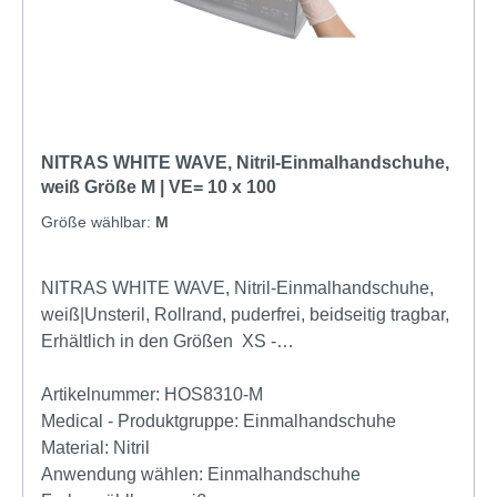
NITRAS WHITE WAVE, Nitril-Einmalhandschuhe,
weiß Größe M | VE= 10 x 100
Größe wählbar:
M
NITRAS WHITE WAVE, Nitril-Einmalhandschuhe,
weiß|Unsteril, Rollrand, puderfrei, beidseitig tragbar,
Erhältlich in den Größen XS -
XLProdukteigenschaftenNitril-
Einmalhandschuheweißunsteril Rollrand puderfrei
Artikelnummer:
HOS8310-M
hergestellt nach EN 455 Länge: 300 mmfür
Medical - Produktgruppe:
Einmalhandschuhe
Lebensmittelkontakt beidseitig tragbar medizinische
Material:
Nitril
Untersuchungshandschuhe mikrogeraute
Anwendung wählen:
Einmalhandschuhe