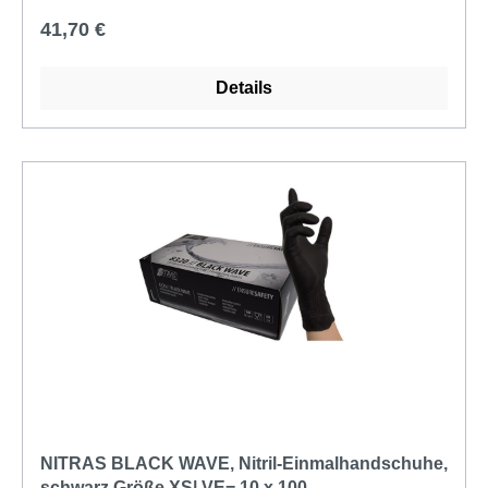
Regulärer Preis:
41,70 €
Details
NITRAS BLACK WAVE, Nitril-Einmalhandschuhe,
schwarz Größe XS| VE= 10 x 100