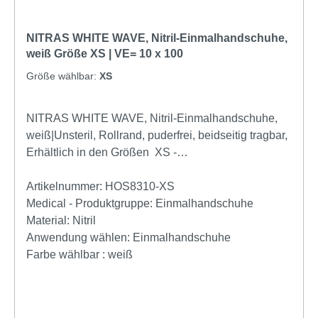
NITRAS WHITE WAVE, Nitril-Einmalhandschuhe,
weiß Größe XS | VE= 10 x 100
Größe wählbar:
XS
NITRAS WHITE WAVE, Nitril-Einmalhandschuhe,
weiß|Unsteril, Rollrand, puderfrei, beidseitig tragbar,
Erhältlich in den Größen XS -
XLProdukteigenschaftenNitril-
Einmalhandschuheweißunsteril Rollrand puderfrei
Artikelnummer:
HOS8310-XS
hergestellt nach EN 455 Länge: 300 mmfür
Medical - Produktgruppe:
Einmalhandschuhe
Lebensmittelkontakt beidseitig tragbar medizinische
Material:
Nitril
Untersuchungshandschuhe mikrogeraute
Anwendung wählen:
Einmalhandschuhe
Fingerspitzen AQL 1,5
Farbe wählbar :
weiß