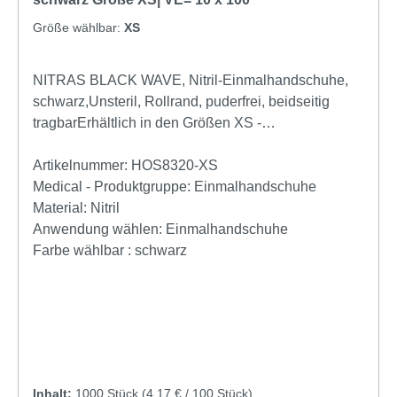
Größe wählbar:
XS
NITRAS BLACK WAVE, Nitril-Einmalhandschuhe,
schwarz,Unsteril, Rollrand, puderfrei, beidseitig
tragbarErhältlich in den Größen XS -
XLProdukteigenschaftenNitril-
Einmalhandschuheschwarz unsteril Rollrand
Artikelnummer:
HOS8320-XS
puderfrei hergestellt nach EN 455 für
Medical - Produktgruppe:
Einmalhandschuhe
Lebensmittelkontakt beidseitig tragbar medizinische
Material:
Nitril
Untersuchungshandschuhe mikrogeraute
Anwendung wählen:
Einmalhandschuhe
Fingerspitzen Farbleitsystem für Größen AQL
Farbe wählbar :
schwarz
1,5Nitril Handschuhe Schwarz puderfrei bestellen
Nitril Handschuhe schwarz puderfrei günstig online
kaufen ✓ Bestellen SIe online Nitril handschuhe
günstig ✓
Inhalt:
1000 Stück
(4,17 € / 100 Stück)