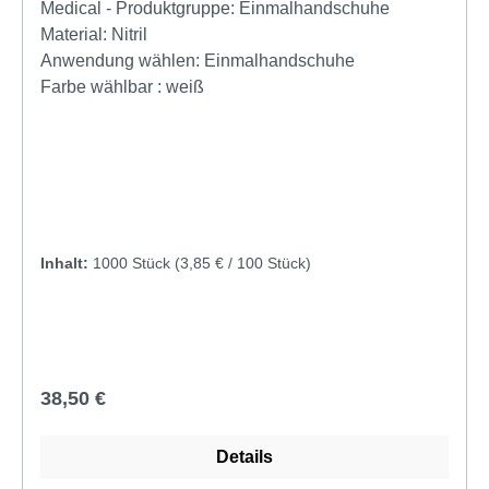
hergestellt nach EN 455 Länge: 300 mmfür
Medical - Produktgruppe:
Einmalhandschuhe
Lebensmittelkontakt beidseitig tragbar medizinische
Material:
Nitril
Untersuchungshandschuhe mikrogeraute
Anwendung wählen:
Einmalhandschuhe
Fingerspitzen AQL 1,5
Farbe wählbar :
weiß
Inhalt:
1000 Stück
(3,85 € / 100 Stück)
Regulärer Preis:
38,50 €
Details