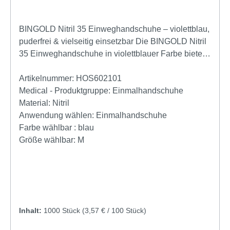
BINGOLD Nitril 35 Einweghandschuhe – violettblau,
puderfrei & vielseitig einsetzbar Die BINGOLD Nitril
35 Einweghandschuhe in violettblauer Farbe bieten
Ihnen zuverlässigen Schutz, hervorragende
Griffigkeit und maximalen Tragekomfort. Ob im
Artikelnummer:
HOS602101
Labor, in der Pflege, in der Lebensmittelindustrie
Medical - Produktgruppe:
Einmalhandschuhe
oder bei Reinigungsarbeiten – dieser hochwertige
Material:
Nitril
Nitrilhandschuh überzeugt durch seine vielseitigen
Anwendung wählen:
Einmalhandschuhe
Einsatzmöglichkeiten und seine hohe Qualität.
Farbe wählbar :
blau
Gefertigt aus robustem Nitril-Butadien-Kautschuk, ist
Größe wählbar:
M
der Handschuh besonders widerstandsfähig
gegenüber Chemikalien und gleichzeitig angenehm
zu tragen. Die mikrotexturierten Fingerspitzen
sorgen für optimalen Halt – sowohl bei trockenen als
auch bei feuchten Gegenständen. Dank der
Inhalt:
1000 Stück
(3,57 € / 100 Stück)
puderfreien Innenseite wird das Risiko von
Verunreinigungen deutlich reduziert, was ihn