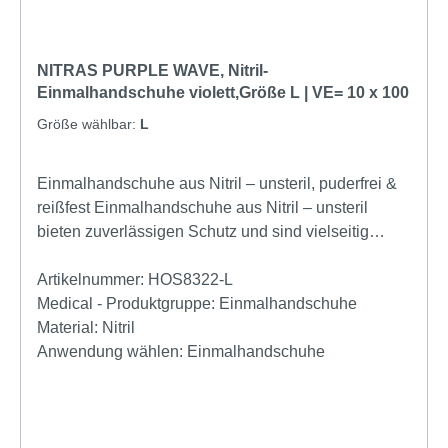
NITRAS PURPLE WAVE, Nitril-
Einmalhandschuhe violett,Größe L | VE= 10 x 100
Größe wählbar:
L
Einmalhandschuhe aus Nitril – unsteril, puderfrei &
reißfest Einmalhandschuhe aus Nitril – unsteril
bieten zuverlässigen Schutz und sind vielseitig
einsetzbar in Medizin, Pflege, Laboren sowie in der
Lebensmittelverarbeitung. Dank ihres hochwertigen
Artikelnummer:
HOS8322-L
Materials aus robustem Nitrilkautschuk verbinden sie
Medical - Produktgruppe:
Einmalhandschuhe
Elastizität, Strapazierfähigkeit und hohen
Material:
Nitril
Tragekomfort – ideal für den täglichen
Anwendung wählen:
Einmalhandschuhe
professionellen Einsatz. Eigenschaften & Vorteile
der Nitril-Einmalhandschuhe Gefertigt aus
hochwertigem Nitrilkautschuk – latexfrei und
besonders hautfreundlich Puderfrei – minimiert das