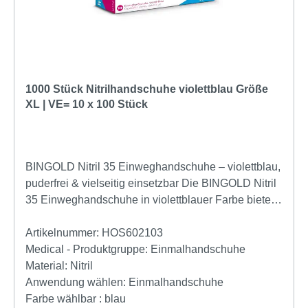
Verordnung (EU) 2016/425 EN ISO 21420:2020 EN
ISO 374-1:2016+A1:2018/Typ B Jetzt bestellen und
von geprüfter Qualität profitieren! Die BINGOLD Nitril
35 Handschuhe sind die perfekte Wahl für
professionelle Anwender, die auf Sicherheit,
1000 Stück Nitrilhandschuhe violettblau Größe
Hygiene und Komfort setzen.
XL | VE= 10 x 100 Stück
BINGOLD Nitril 35 Einweghandschuhe – violettblau,
puderfrei & vielseitig einsetzbar Die BINGOLD Nitril
35 Einweghandschuhe in violettblauer Farbe bieten
Ihnen zuverlässigen Schutz, hervorragende
Griffigkeit und maximalen Tragekomfort. Ob im
Artikelnummer:
HOS602103
Labor, in der Pflege, in der Lebensmittelindustrie
Medical - Produktgruppe:
Einmalhandschuhe
oder bei Reinigungsarbeiten – dieser hochwertige
Material:
Nitril
Nitrilhandschuh überzeugt durch seine vielseitigen
Anwendung wählen:
Einmalhandschuhe
Einsatzmöglichkeiten und seine hohe Qualität.
Farbe wählbar :
blau