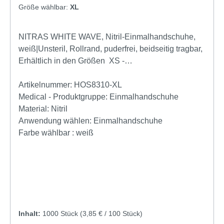
Größe wählbar:
XL
NITRAS WHITE WAVE, Nitril-Einmalhandschuhe,
weiß|Unsteril, Rollrand, puderfrei, beidseitig tragbar,
Erhältlich in den Größen XS -
XLProdukteigenschaftenNitril-
Einmalhandschuheweißunsteril Rollrand puderfrei
Artikelnummer:
HOS8310-XL
hergestellt nach EN 455 Länge: 300 mmfür
Medical - Produktgruppe:
Einmalhandschuhe
Lebensmittelkontakt beidseitig tragbar medizinische
Material:
Nitril
Untersuchungshandschuhe mikrogeraute
Anwendung wählen:
Einmalhandschuhe
Fingerspitzen AQL 1,5
Farbe wählbar :
weiß
Inhalt:
1000 Stück
(3,85 € / 100 Stück)