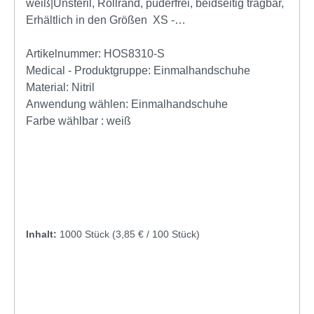
weiß|Unsteril, Rollrand, puderfrei, beidseitig tragbar,
Erhältlich in den Größen XS -
XLProdukteigenschaftenNitril-
Einmalhandschuheweißunsteril Rollrand puderfrei
Artikelnummer:
HOS8310-S
hergestellt nach EN 455 Länge: 300 mmfür
Medical - Produktgruppe:
Einmalhandschuhe
Lebensmittelkontakt beidseitig tragbar medizinische
Material:
Nitril
Untersuchungshandschuhe mikrogeraute
Anwendung wählen:
Einmalhandschuhe
Fingerspitzen AQL 1,5
Farbe wählbar :
weiß
Inhalt:
1000 Stück
(3,85 € / 100 Stück)