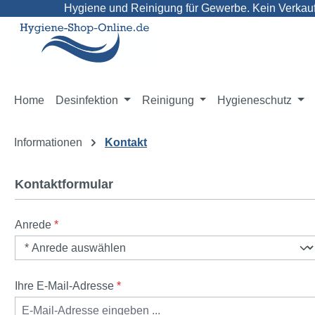
Hygiene und Reinigung für Gewerbe. Kein Verkauf 
m Hauptinhalt springen
Zur Suche springen
Zur Hauptnavigation springen
Home
Desinfektion
Reinigung
Hygieneschutz
Informationen
Kontakt
Kontaktformular
Anrede
*
Ihre E-Mail-Adresse
*