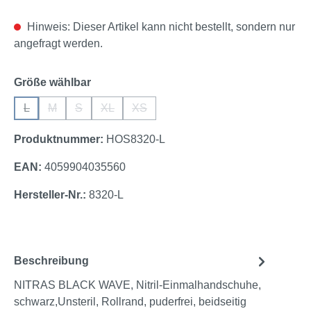
Hinweis: Dieser Artikel kann nicht bestellt, sondern nur
angefragt werden.
auswählen
Größe wählbar
L
M
S
XL
XS
(Diese Option ist zurzeit nicht verfügbar.)
(Diese Option ist zurzeit nicht verfügbar.)
(Diese Option ist zurzeit nicht verfügbar.)
(Diese Option ist zurzeit nicht verfügbar.)
(Diese Option ist zurzeit nicht verfügbar
Produktnummer:
HOS8320-L
EAN:
4059904035560
Hersteller-Nr.:
8320-L
Beschreibung
NITRAS BLACK WAVE, Nitril-Einmalhandschuhe,
schwarz,Unsteril, Rollrand, puderfrei, beidseitig