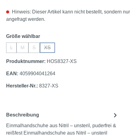
Hinweis: Dieser Artikel kann nicht bestellt, sondern nur
angefragt werden.
auswählen
Größe wählbar
L
M
S
XS
(Diese Option ist zurzeit nicht verfügbar.)
(Diese Option ist zurzeit nicht verfügbar.)
(Diese Option ist zurzeit nicht verfügbar.)
(Diese Option ist zurzeit nicht verfügbar.)
Produktnummer:
HOS8327-XS
EAN:
4059904041264
Hersteller-Nr.:
8327-XS
Beschreibung
Einmalhandschuhe aus Nitril – unsteril, puderfrei &
reißfest Einmalhandschuhe aus Nitril – unsteril