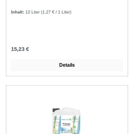
GerücheReinex Spülfix HandspülmittelKarton = 12 x
Inhalt:
12 Liter
(1,27 € / 1 Liter)
1000 ml PET Flasche
Regulärer Preis:
15,23 €
Details