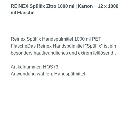
REINEX Spülfix Zitro 1000 ml | Karton = 12 x 1000
ml Flasche
Reinex Spülfix Handspülmittel 1000 ml PET
FlascheDas Reinex Handspülmittel "Spülfix" ist ein
besonders hautfreundliches und extrem fettlösendes
Spülmittel für den täglichen gebrauch. Es ist ph-
Neutral und bietet einen hohen Wirkungsgrad bei
Artikelnummer:
HOS73
sehr geringer Umweltbelastung.Reinex Spülfix
Anwendung wählen:
Handspülmittel
Handspülmitte entfernt einfach und schnell Stärke-
und Fettreste von Geschirr und anderem Spülgut
und hinterlässt einen angenehmen frischen Duft und
verhindert so unangenehme Gerüche.entfernt
zuverlässig und mühelos sämtliche
Verschmutzungenextrem fettlösend und
hautverträglichlänzendes und sauberes
Geschirrfrische Duft wirkt gegen unangenehme