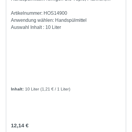
Küchengeräte und vieles mehr zuverlässig und
wirtschaftlich. Das Preisgünstiges,
Artikelnummer:
HOS14900
umweltfreundliches Geschirrspülmittel eignet sich
Anwendung wählen:
Handspülmittel
auch als Neutralreiniger für Fußböden, Fenster,
Auswahl Inhalt :
10 Liter
Rahmen, Arbeitsflächen oder zur KFZ-Reinigung
geeignet. Datenblatt
Inhalt:
10 Liter
(1,21 € / 1 Liter)
Regulärer Preis:
12,14 €