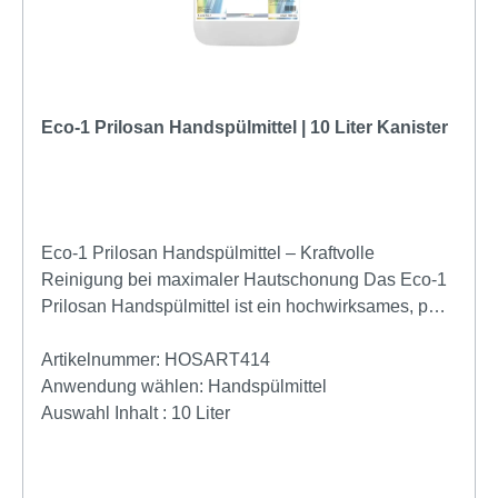
Eco-1 Prilosan Handspülmittel | 10 Liter Kanister
Eco-1 Prilosan Handspülmittel – Kraftvolle
Reinigung bei maximaler Hautschonung Das Eco-1
Prilosan Handspülmittel ist ein hochwirksames, pH-
neutrales Reinigungsmittel für die manuelle
Reinigung von Geschirr, Gläsern, Besteck und
Artikelnummer:
HOSART414
Küchenutensilien. Dank seiner starken Fettlösekraft
Anwendung wählen:
Handspülmittel
und der ergiebigen Schaumbildung entfernt es
Auswahl Inhalt :
10 Liter
zuverlässig selbst hartnäckige Verschmutzungen
und sorgt für strahlend sauberes Geschirr – ganz
ohne aufwendiges Nachpolieren. Die