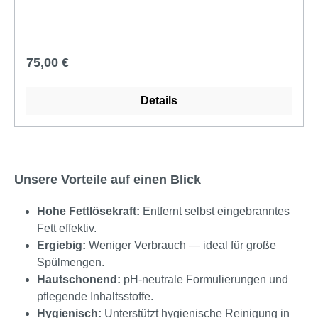
Sicherheitsdatenblatt und die Gebrauchsanweisung
des Hersteller.
Regulärer Preis:
75,00 €
Details
Unsere Vorteile auf einen Blick
Hohe Fettlösekraft:
Entfernt selbst eingebranntes
Fett effektiv.
Ergiebig:
Weniger Verbrauch — ideal für große
Spülmengen.
Hautschonend:
pH-neutrale Formulierungen und
pflegende Inhaltsstoffe.
Hygienisch:
Unterstützt hygienische Reinigung in