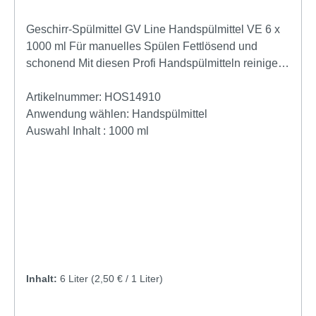
Geschirr-Spülmittel GV Line Handspülmittel VE 6 x
1000 ml Für manuelles Spülen Fettlösend und
schonend Mit diesen Profi Handspülmitteln reinigen
Sie Töpfe, Pfannen, Küchengeräte und vieles mehr
zuverlässig und wirtschaftlich. Das Preisgünstiges,
Artikelnummer:
HOS14910
umweltfreundliches Geschirrspülmittel eignet sich
Anwendung wählen:
Handspülmittel
auch als Neutralreiniger für Fußböden, Fenster,
Auswahl Inhalt :
1000 ml
Rahmen, Arbeitsflächen oder zur KFZ-Reinigung
geeignet. Datenblatt
Inhalt:
6 Liter
(2,50 € / 1 Liter)