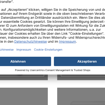
uchrollen Shop
Toilettenpapier S