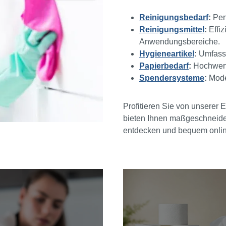
Reinigungsbedarf
:
Perf
Reinigungsmittel
:
Effiz
Anwendungsbereiche.
Hygieneartikel
:
Umfasse
Papierbedarf
:
Hochwerti
Spendersysteme
:
Moder
Profitieren Sie von unserer
bieten Ihnen maßgeschneider
entdecken und bequem onlin