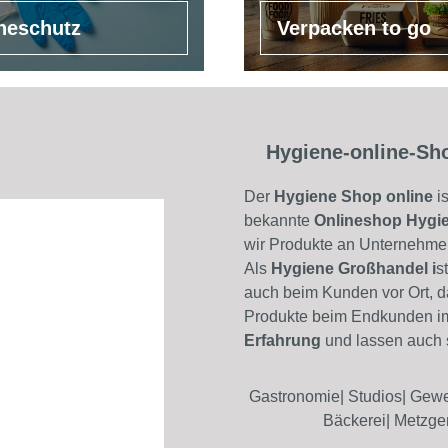
neschutz
Verpacken to go
Hygiene-online-Sho
Der
Hygiene Shop online
is
bekannte
Onlineshop Hygi
wir Produkte an Unternehmen
Als
Hygiene Großhandel i
s
auch beim Kunden vor Ort, da
Produkte beim Endkunden im
Erfahrung
und lassen auch 
Gastronomie| Studios| Gewer
Bäckerei| Metzge