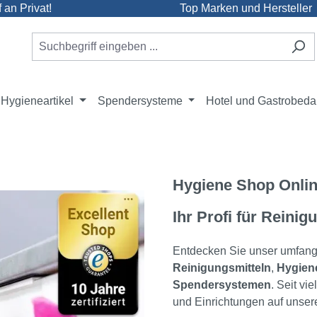
an Privat!
Top Marken und Hersteller
Hygieneartikel
Spendersysteme
Hotel und Gastrobeda
Hygiene Shop Onli
Ihr Profi für Reini
Entdecken Sie unser umfang
Reinigungsmitteln
,
Hygiene
Spendersystemen
. Seit v
und Einrichtungen auf unser