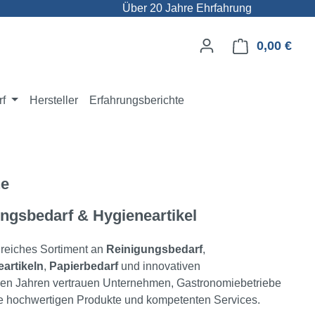
Über 20 Jahre Ehrfahrung
0,00 €
Ware
rf
Hersteller
Erfahrungsberichte
ne
gungsbedarf & Hygieneartikel
reiches Sortiment an
Reinigungsbedarf
,
artikeln
,
Papierbedarf
und innovativen
ielen Jahren vertrauen Unternehmen, Gastronomiebetriebe
e hochwertigen Produkte und kompetenten Services.