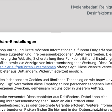
Hygienebedarf, Reinig
Desinfektionsm
Excellent Shop Aw
für Ihre Online-Einkäufe
Die Auszeichnung für Shop
nkaufen | Sichere Zahlung
vielen Jahren Sicherh
Zufriedenheit biet
Starker Service Echte Verl
Bewährte Sicherh