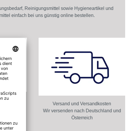
ungsbedarf, Reinigungsmittel sowie Hygieneartikel und
ittel einfach bei uns günstig online bestellen.
ard
s, die seit
Versand und Versandkosten
eit und
Wir versenden nach Deutschland und
en.
Österreich
ässlichkeit
eit