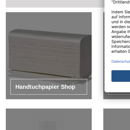
Handtuchpapier Shop
Handt