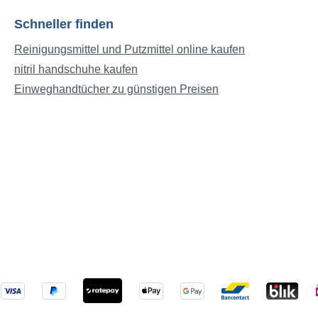
 Länge (mm): 320Breite
gseinheit (mm): 392Länge
Schneller finden
gseinheit (mm): 593Höhe
Reinigungsmittel und Putzmittel online kaufen
seinheit (mm):
nitril handschuhe kaufen
t pro Verpackungseinheit
41UVE in VE: 1
Einweghandtücher zu günstigen Preisen