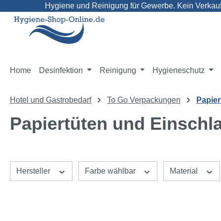
Hygiene und Reinigung für Gewerbe. Kein Verkauf 
m Hauptinhalt springen
Zur Suche springen
Zur Hauptnavigation springen
Home
Desinfektion
Reinigung
Hygieneschutz
Hotel und Gastrobedarf
To Go Verpackungen
Papier
Papiertüten und Einschl
Hersteller
Farbe wählbar
Material