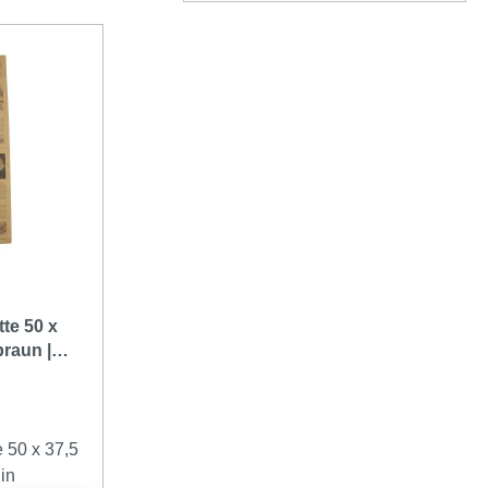
te 50 x
raun |
 50 x 37,5
in