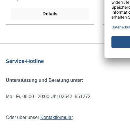
von den tr
sich die T
Details
eignen, ka
Bestellung
unserem Ei
Aufschnitt
verpacken
Burger un
Service-Hotline
Einschlagp
Pergamenter
gänzlich u
Unterstützung und Beratung unter:
Tragetasch
Recyclinga
Mo - Fr, 08:00 - 20:00 Uhr 02642- 951272
gsmBelastb
KgWiederv
BodenFlac
Oder über unser
Kontaktformular
.
verarbeite
Breite (mm