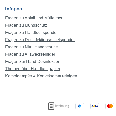
270Produkt
Verpackun
Infopool
Verpackun
Fragen zu Abfall und Mülleimer
Verpackung
Fragen zu Mundschutz
248Gewich
(kg): 10,8
Fragen zu Handtuchspender
Fragen zu Desinfektionsmittelspender
Fragen zu Nitril Handschuhe
Fragen zu Allzweckreiniger
Fragen zur Hand Desinfektion
Themen über Handtuchpapier
Kombidämpfer & Konvektomat reinigen