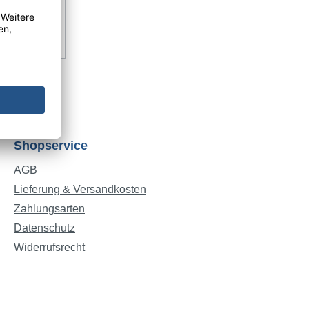
ebenso gut
tes,
ht und
s
Lebensmitte
Shopservice
ukt Breite
AGB
mm):
Lieferung & Versandkosten
eit (mm):
Zahlungsarten
eit (mm):
Datenschutz
it (mm):
seinheit
Widerrufsrecht