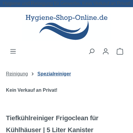
Hygiene und Reinigung für Gewerbe. Kein Verkauf an Privat!
Zum Hauptinhalt springen
Ware
Reinigung
Spezialreiniger
Kein Verkauf an Privat!
Tiefkühlreiniger Frigoclean für
Kühlhäuser | 5 Liter Kanister