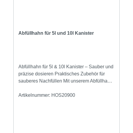
Abfüllhahn für 5l und 10l Kanister
Abfüllhahn für 5l & 10l Kanister – Sauber und
präzise dosieren Praktisches Zubehör für
sauberes Nachfüllen Mit unserem Abfüllhahn
für 5l und 10l Kanister wird das Umfüllen von
Reinigungsmitteln, Desinfektionsmitteln oder
Artikelnummer:
HOS20900
anderen Flüssigkeiten zum Kinderspiel. Dank
des passgenauen Designs lässt sich der
Hahn einfach auf unsere Kanister
aufschrauben und ermöglicht so ein sauberes
und kontrolliertes Dosieren – ganz ohne