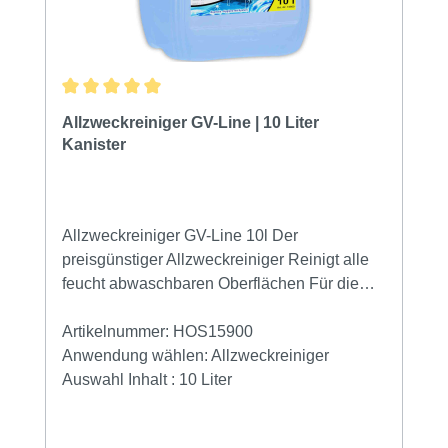
Durchschnittliche Bewertung von 5 von 5 Sternen
Allzweckreiniger GV-Line | 10 Liter
Kanister
Allzweckreiniger GV-Line 10l Der
preisgünstiger Allzweckreiniger Reinigt alle
feucht abwaschbaren Oberflächen Für die
tägliche Unterhaltsreinigung Standard-
Dosierung 100ml auf 1 Eimer Wasser GV-
Artikelnummer:
HOS15900
QualitätDer preisgünstiger Allzweckreiniger
Anwendung wählen:
Allzweckreiniger
ist geeignet für Böden, Fenster und Rahmen,
Auswahl Inhalt :
10 Liter
Kunststoffe und alle glatten Oberflächen. Er
ist auch bei sparsamer Dosierung wirksam.