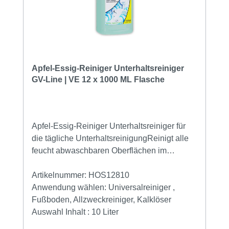
Apfel-Essig-Reiniger Unterhaltsreiniger
GV-Line | VE 12 x 1000 ML Flasche
Apfel-Essig-Reiniger Unterhaltsreiniger für
die tägliche UnterhaltsreinigungReinigt alle
feucht abwaschbaren Oberflächen im
FeuchtbereichFür die tägliche
Unterhaltsreinigung Für Fliesen und
Artikelnummer:
HOS12810
Sanitärkeramik löst Kalk und
Anwendung wählen:
Universalreiniger ,
UrinsteinReinigen Sie alle Fußböden und
Fußboden, Allzweckreiniger, Kalklöser
glatte Bodenbeläg mit dem Reiniger für die
Auswahl Inhalt :
10 Liter
Unterhaltsreinigung, geben Sie den Apfel