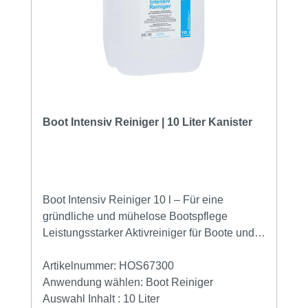
oder Allzweckreiniger, gesäubert werden,
danach kann die Fläche mit der richtigen
Dosierempfehlung, 10 ml vom Deso LBM auf
einen Liter warmes Wischwasser ergibt eine
1%ige Lösung, gereinigt und Desinfiziert
werden. Datenblatt
Boot Intensiv Reiniger | 10 Liter Kanister
Boot Intensiv Reiniger 10 l – Für eine
gründliche und mühelose Bootspflege
Leistungsstarker Aktivreiniger für Boote und
Yachten Der Boot Intensiv Reiniger 10 l ist
die ideale Lösung für alle, die ihr Boot oder
Artikelnummer:
HOS67300
ihre Yacht effektiv und schonend reinigen
Anwendung wählen:
Boot Reiniger
möchten. Dank seiner selbstaktiven Fettlöser-
Auswahl Inhalt :
10 Liter