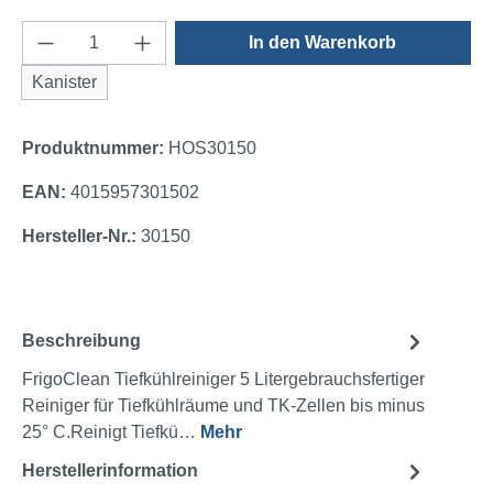
Produkt Anzahl: Gib den gewünschten Wert e
In den Warenkorb
Kanister
Produktnummer:
HOS30150
EAN:
4015957301502
Hersteller-Nr.:
30150
Beschreibung
FrigoClean Tiefkühlreiniger 5 Litergebrauchsfertiger
Reiniger für Tiefkühlräume und TK-Zellen bis minus
25° C.Reinigt Tiefkü…
Mehr
Herstellerinformation