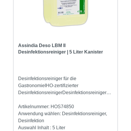
Assindia Deso LBM II
Desinfektionsreiniger | 5 Liter Kanister
Desinfektionsreiniger für die
GastronomieIHO-zertifizierter
DesinfektionsreinigerDesinfektionsreiniger
IHO gelistet für Gastronomie, Lebensmittel-
und Fleischverarbeitung Reinigt und
Artikelnummer:
HOS74850
desinfiziert in einem Arbeitsgang. IHO-
Anwendung wählen:
Desinfektionsreiniger,
gelistet Biozidprodukte vorsichtig
Desinfektion
verwenden. Vor Gebrauch stets Etikett und
Auswahl Inhalt :
5 Liter