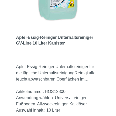
Apfel-Essig-Reiniger Unterhaltsreiniger
GV-Line 10 Liter Kanister
Apfel-Essig-Reiniger Unterhaltsreiniger für
die tägliche UnterhaltsreinigungReinigt alle
feucht abwaschbaren Oberflächen im
FeuchtbereichFür die tägliche
Unterhaltsreinigung Für Fliesen und
Artikelnummer:
HOS12800
Sanitärkeramik löst Kalk und
Anwendung wählen:
Universalreiniger ,
UrinsteinReinigen Sie alle Fußböden und
Fußboden, Allzweckreiniger, Kalklöser
glatte Bodenbeläg mit dem Reiniger für die
Auswahl Inhalt :
10 Liter