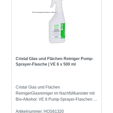
Cristal Glas und Flächen Reiniger Pump-
Sprayer-Flasche | VE 6 x 500 ml
Cristal Glas und Flächen
ReinigerGlasreiniger im Nachfüllkanister mit
Bio-Alkohol. VE 6 Pump-Sprayer-Flaschen a.
500 mlKlassischer Alkoholreiniger zum
aufsprühen und abwischen. Löst Fett,
Artikelnummer:
HOS61320