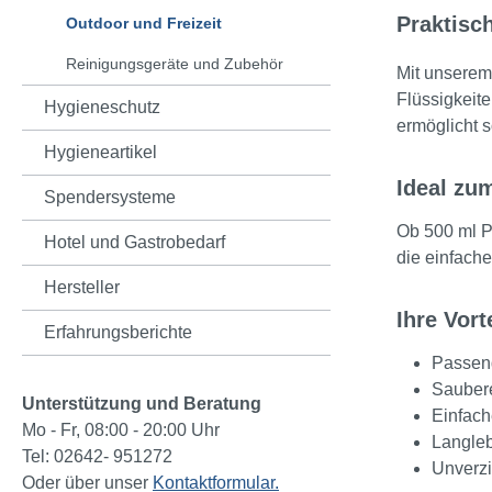
Praktisc
Outdoor und Freizeit
Reinigungsgeräte und Zubehör
Mit unsere
Flüssigkeit
Hygieneschutz
ermöglicht s
Hygieneartikel
Ideal zu
Spendersysteme
Ob 500 ml P
Hotel und Gastrobedarf
die einfache
Hersteller
Ihre Vort
Erfahrungsberichte
Passend
Saubere
Unterstützung und Beratung
Einfach
Mo - Fr, 08:00 - 20:00 Uhr
Langleb
Tel: 02642- 951272
Unverzi
Oder über unser
Kontaktformular.