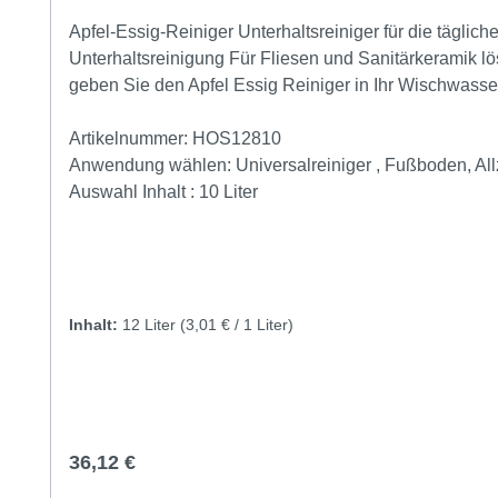
Apfel-Essig-Reiniger Unterhaltsreiniger für die tägli
Unterhaltsreinigung Für Fliesen und Sanitärkeramik lö
geben Sie den Apfel Essig Reiniger in Ihr Wischwasse
Verordnung (EG) Nr. 1272/2008 (Stoffe)/Richtlinie 19
Artikelnummer:
HOS12810
Anwendung wählen:
Universalreiniger , Fußboden, All
Auswahl Inhalt :
10 Liter
Inhalt:
12 Liter
(3,01 € / 1 Liter)
Regulärer Preis:
36,12 €