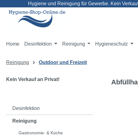
Hygiene und Reinigung für Gewerbe. Kein Verkauf 
m Hauptinhalt springen
Zur Suche springen
Zur Hauptnavigation springen
Home
Desinfektion
Reinigung
Hygieneschutz
Reinigung
Outdoor und Freizeit
Kein Verkauf an Privat!
Abfüllha
Bildergaleri
Desinfektion
Reinigung
Gastronomie- & Küche