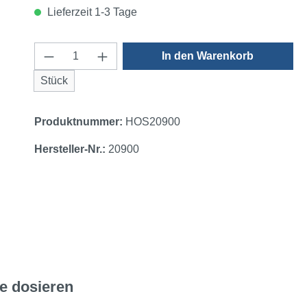
Lieferzeit 1-3 Tage
Produkt Anzahl: Gib den gewünschten 
In den Warenkorb
Stück
Produktnummer:
HOS20900
Hersteller-Nr.:
20900
se dosieren