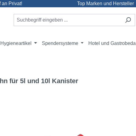
an Privat!
Top Marken und Hersteller
Hygieneartikel
Spendersysteme
Hotel und Gastrobeda
hn für 5l und 10l Kanister
e überspringen