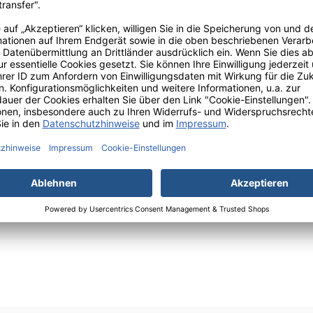
erdünnen.Kennzeichnungselemente nach Verordnung (EG) Nr. 1