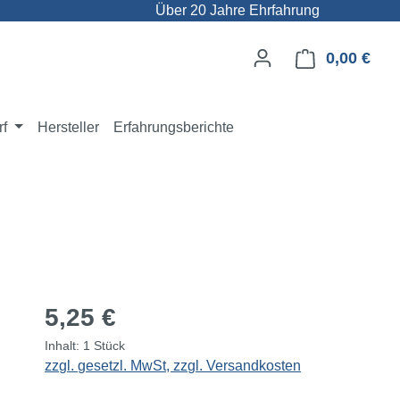
Über 20 Jahre Ehrfahrung
0,00 €
Ware
rf
Hersteller
Erfahrungsberichte
Regulärer Preis:
5,25 €
Inhalt:
1 Stück
zzgl. gesetzl. MwSt, zzgl. Versandkosten