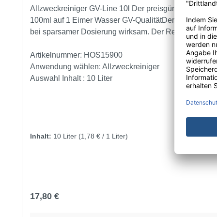
Allzweckreiniger GV-Line 10l Der preisgünstiger Allzweckreiniger Reinigt alle feucht abwaschbaren Oberflächen Für die tägliche Unterhaltsreinigung Standard-Dosierung
100ml auf 1 Eimer Wasser GV-QualitätDer preisgünstiger Allzweckreiniger ist geeignet für Böden, Fenster und Rahmen, Kunststoffe und alle glatten Oberflächen. Er ist auch
bei sparsamer Dosierung wirksam. Der Reniger hat einen angenehm frischer Duft, der lange Zeit im Raum erhalten bleibt. Reinigt kraftvoll und schonend.Anwendung
Einfach den Allzweckreiniger GV in warmem Wasser v
Piktogramm: Kein Piktogramm Gefahrwort: Kein Gefahrwort Gefahrenhinweise (H-Sätze): keine Sicherheitshinweise (P-Sätze): P102 Darf nicht in die Hände von Kindern
Artikelnummer:
HOS15900
Anwendung wählen:
gelangen. P280 Schutzhandschuhe tragen
Allzweckreiniger
Auswahl Inhalt :
10 Liter
Inhalt:
10 Liter
(1,78 € / 1 Liter)
Regulärer Preis:
17,80 €