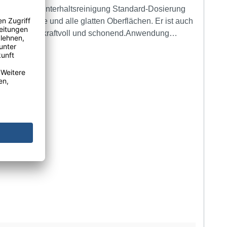
272/2008 (Stoffe)/Richtlinie 1999/45/EG (Gemische)