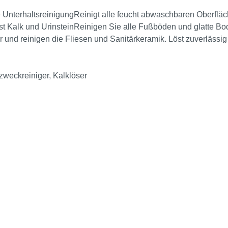
che UnterhaltsreinigungReinigt alle feucht abwaschbaren Oberflä
st Kalk und UrinsteinReinigen Sie alle Fußböden und glatte Bod
r und reinigen die Fliesen und Sanitärkeramik. Löst zuverläs
99/45/EG (Gemische) Sicherheitsdatenblatt
zweckreiniger, Kalklöser