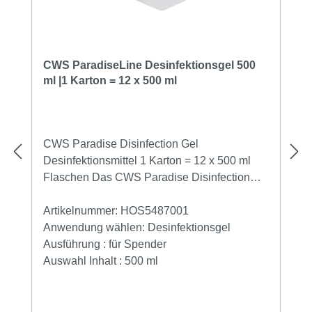
CWS ParadiseLine Desinfektionsgel 500
ml |1 Karton = 12 x 500 ml
CWS Paradise Disinfection Gel
Desinfektionsmittel 1 Karton = 12 x 500 ml
Flaschen Das CWS Paradise Disinfection
Gel ist die perfekte Lösung für die
hygienische Händewaschung und
Artikelnummer:
HOS5487001
Desinfektion in empfindlichen Bereichen. Es
Anwendung wählen:
Desinfektionsgel
ist dezent parfümiert, zieht schnell ein und
Ausführung :
für Spender
hinterlässt ein angenehmes Hautgefühl.
Auswahl Inhalt :
500 ml
Produkteigenschaften Dezent parfümiertes
Desinfektionsgel für hygienische Bereiche
DUAL-System: Reinigung und Desinfektion