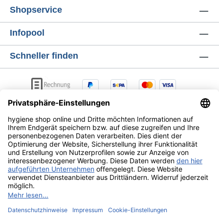
Umgang mit Lebensmitteln geeignet.
Shopservice
Pharmazeutisch zugelassen für die
hygienische und chirurgische
Infopool
Händedesinfektion, Hautdesinfektion vor
einfachen Injektionen und Punktionen
Schneller finden
peripherer Gefäße, Hautdesinfektion vor
Operationen und vor Punktionen von
Gelenken, Desinfektion talgdrüsenreicher
Haut sowie für medizinische Kühlumschläge.
Anwendungshinweise: Zur hygienischen
Händedesinfektion werden die Hände mit der
Lösung eingerieben und 30 Sekunden lang
feucht gehalten. Zur Desinfektion vor
einfachen Injektionen und Punktionen
peripherer Gefäße wird die Haut mit der
AGB
Lieferung & Versandkosten
Zahlungsarten
Lösung sorgfältig abgerieben und 15
Datenschutz
Widerrufsrecht
Sekunden lang feucht gehalten. Zur
chirurgischen Händedesinfektion werden
Hände und Unterarme mit der Lösung