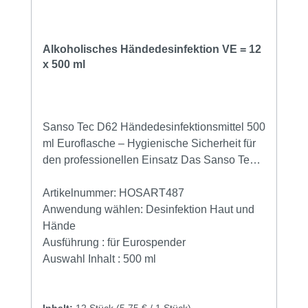
Alkoholisches Händedesinfektion VE = 12
x 500 ml
Sanso Tec D62 Händedesinfektionsmittel 500
ml Euroflasche – Hygienische Sicherheit für
den professionellen Einsatz Das Sanso Tec
Händedesinfektionsmittel D62 ist eine
gebrauchsfertige, alkoholische
Artikelnummer:
HOSART487
Händedesinfektion für den professionellen
Anwendung wählen:
Desinfektion Haut und
Einsatz in Gewerbe, Industrie, Gastronomie,
Hände
medizinischen Einrichtungen und öffentlichen
Ausführung :
für Eurospender
Bereichen. Die praktische 500 ml Euroflasche
Auswahl Inhalt :
500 ml
ist optimal für gängige
Desinfektionsmittelspender geeignet und
Inhalt:
12 Stück
(5,75 € / 1 Stück)