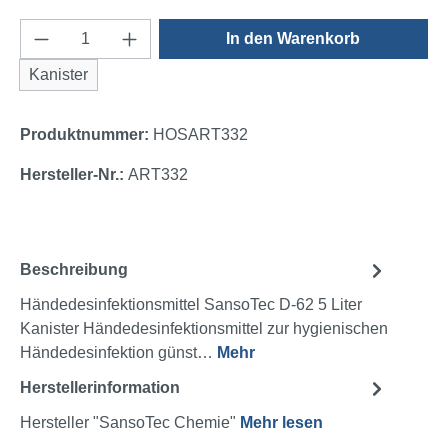
Produkt Anzahl: Gib den gewünschten Wert e
In den Warenkorb
Kanister
Produktnummer:
HOSART332
Hersteller-Nr.:
ART332
Beschreibung
Händedesinfektionsmittel SansoTec D-62 5 Liter
Kanister Händedesinfektionsmittel zur hygienischen
Händedesinfektion günst…
Mehr
Herstellerinformation
Hersteller "SansoTec Chemie"
Mehr lesen