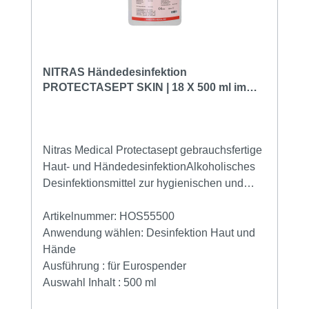
Dosierung und Einwirkzeit. Ihre Vorteile Ideal
für den CWS Paradise Disinfect NT Spender
Hygienische Händewaschung und -
desinfektion in einem Produkt Geeignet für
anspruchsvolle Hygienekonzepte Schnelles
NITRAS Händedesinfektion
Einziehen und angenehmes Hautgefühl
PROTECTASEPT SKIN | 18 X 500 ml im
Karton
Wichtige Hinweise: Dieses Produkt ist ein
registriertes Biozid (Autorisation: AT| DE: N-
58490).
Nitras Medical Protectasept gebrauchsfertige
Haut- und HändedesinfektionAlkoholisches
Desinfektionsmittel zur hygienischen und
chirurgischen Händedesinfektion Bei
Arbeiten mit einem Risiko von Infektionen
Artikelnummer:
HOS55500
müssen die Oberflächen und auch Hände
Anwendung wählen:
Desinfektion Haut und
desinfiziert werden. Nur so haben Keime,
Hände
Bakterien, Viren oder andere
Ausführung :
für Eurospender
Krankheitserreger eine geringe Chance
Auswahl Inhalt :
500 ml
übertragen zu werden. Desinfizieren Sie vor