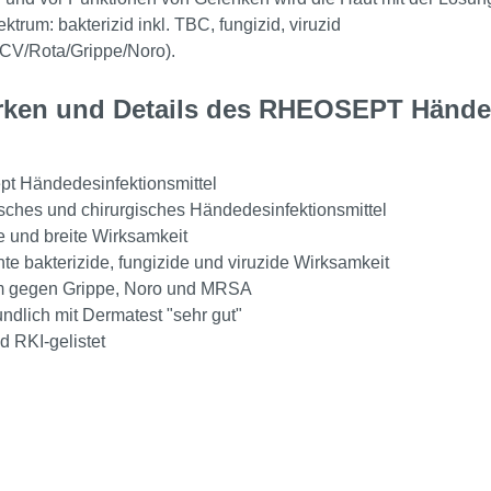
trum: bakterizid inkl. TBC, fungizid, viruzid
CV/Rota/Grippe/Noro).
rken und Details des RHEOSEPT Händed
t Händedesinfektionsmittel
sches und chirurgisches Händedesinfektionsmittel
e und breite Wirksamkeit
nte bakterizide, fungizide und viruzide Wirksamkeit
m gegen Grippe, Noro und MRSA
undlich mit Dermatest "sehr gut"
 RKI-gelistet