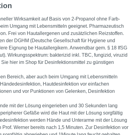
tion
hneller Wirksamkeit auf Basis von 2-Propanol ohne Farb-
 beim Umgang mit Lebensmitteln geeignet. Pharmazeutisch
on. Frei von Hautallergenen und zusätzlichen Reizstoffen.
nien der DGHM (Deutsche Gesellschaft für Hygiene und
ondere Eignung be Hautallergikern. Anwendbar gem. § 18 IfSG
t). Wirkungsspektrum: bakterizid inkl. TBC, fungizid, viruzid
ie hier im Shop für Desinfektionsmittel zu günstigen
hen Bereich, aber auch beim Umgang mit Lebensmitteln
 Händedesinfektion, Hautdesinfektion vor einfachen
tionen und vor Punktionen von Gelenken, Desinfektion
nde mit der Lösung eingerieben und 30 Sekunden lang
 peripherer Gefäße wird die Haut mit der Lösung sorgfältig
dedesinfektion werden Hände und Unterarme mit der Lösung
Prof. Werner bereits nach 1,5 Minuten. Zur Desinfektion vor
sorgfältig abgerieben und 1Minute lang feucht gehalten.