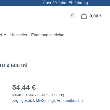
Über 20 Jahre Ehrfahrung
0,00 €
Ware
rf
Hersteller
Erfahrungsberichte
10 x 500 ml
Regulärer Preis:
54,44 €
Inhalt:
10 Stück
(5,44 € / 1 Stück)
zzgl. gesetzl. MwSt, zzgl. Versandkosten