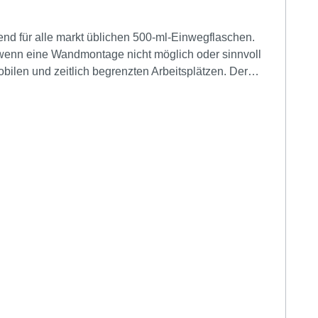
e nicht möglich oder sinnvoll
tzen. Der
 500-ml-
Zubehörbeutel. Ein auswechselbarer Clip mit der
 (ohne Abtropfschale)Edelstahldosierpumpefür
nehmbare Edelstahldosierpumpe