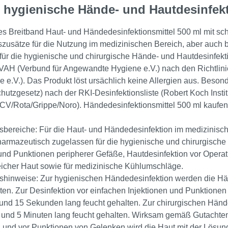
e hygienische Hände- und Hautdesinfek
es Breitband Haut- und Händedesinfektionsmittel 500 ml mit sc
zusätze für die Nutzung im medizinischen Bereich, aber auch
für die hygienische und chirurgische Hände- und Hautdesinfekti
i VAH (Verbund für Angewandte Hygiene e.V.) nach den Richtli
e e.V.). Das Produkt löst ursächlich keine Allergien aus. Bes
chutzgesetz) nach der RKI-Desinfektionsliste (Robert Koch Institu
V/Rota/Grippe/Noro). Händedesinfektionsmittel 500 ml kaufen S
ereiche: Für die Haut- und Händedesinfektion im medizinisc
harmazeutisch zugelassen für die hygienische und chirurgische
 und Punktionen peripherer Gefäße, Hautdesinfektion vor Opera
eicher Haut sowie für medizinische Kühlumschläge.
inweise: Zur hygienischen Händedesinfektion werden die Hä
ten. Zur Desinfektion vor einfachen Injektionen und Punktionen
und 15 Sekunden lang feucht gehalten. Zur chirurgischen Hän
 und 5 Minuten lang feucht gehalten. Wirksam gemäß Gutachten 
 und vor Punktionen von Gelenken wird die Haut mit der Lösung 