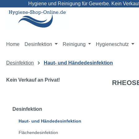
Hygiene und Reinigung für Gewerbe. Kein Verkauf 
m Hauptinhalt springen
Zur Suche springen
Zur Hauptnavigation springen
Home
Desinfektion
Reinigung
Hygieneschutz
Desinfektion
Haut- und Händedesinfektion
Kein Verkauf an Privat!
RHEOSEP
Bildergaleri
Desinfektion
Haut- und Händedesinfektion
Flächendesinfektion