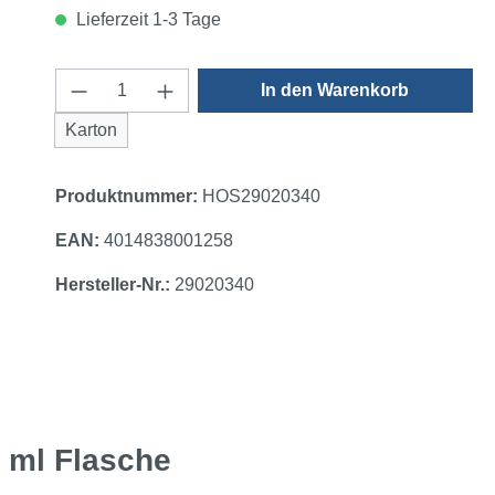
Lieferzeit 1-3 Tage
Produkt Anzahl: Gib den gewünschten 
In den Warenkorb
Karton
Produktnummer:
HOS29020340
EAN:
4014838001258
Hersteller-Nr.:
29020340
 ml Flasche