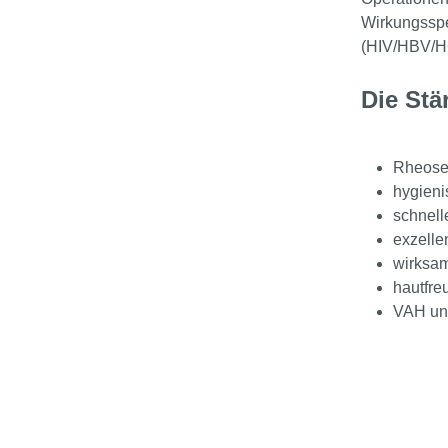
Wirkungsspek
(HIV/HBV/H
Die Stä
Rheosep
hygieni
schnell
exzelle
wirksa
hautfre
VAH und