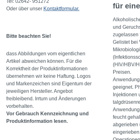
Tel: 02642- 951272
für ein
Oder über unser
Kontaktformular.
Alkoholisch
und Geruchs
zugelassen 
Bitte beachten Sie!
Gelistet be
Mikrobiologi
dass Abbildungen vom eigentlichen
(Infektionss
Artikel abweichen können. Für die
(HIV/HBV/HC
Korrektheit der Produktinformationen
Preisen.
übernehmen wir keine Haftung. Logos
Anwendungsb
und Markenzeichen sind Eigentum der
geeignet. P
jeweiligen Hersteller. Angebot
Injektionen
freibleibend. Irrtum und Änderungen
talgdrüsenr
vorbehalten.
Anwendungsh
Vor Gebrauch Kennzeichnung und
feucht gehal
Produktinformation lesen.
abgerieben 
eingerieben
Operationen