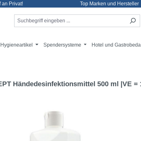
an Privat!
Top Marken und Hersteller
Hygieneartikel
Spendersysteme
Hotel und Gastrobeda
T Händedesinfektionsmittel 500 ml |VE = 
e überspringen