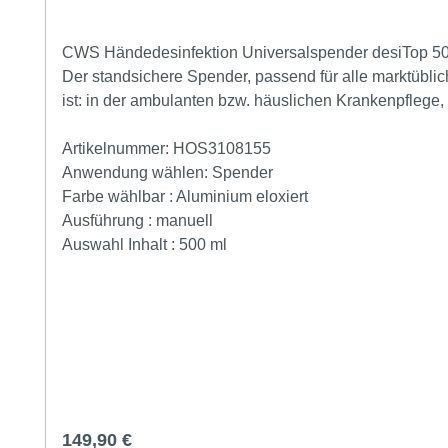
CWS Händedesinfektion Universalspender desiTop 500- Spender als Tischmodell für Händedesinfektionsmittel, passend für alle markt üblichen 500-ml-Einwegf
Der standsichere Spender, passend für alle marktüblichen 500-m
ist: in der ambulanten bzw. häuslichen Krankenpflege, in Laboren und Arz
Universalspender aus Edelstahl mit Edelstahlpumpe und flexiblem Kunststoff-Ansaugrohr für den Einsatz von Händedesinfektionsm
Werkbänken, Theken etc. Pumpe mittels Hochschieben der Kunststoff
Artikelnummer:
HOS3108155
Standardflaschen.Mit Tropfschale.Keine Montage erfo
Anwendung wählen:
Spender
Aufschrift „Händedesinfektion. inkl. Tropfschale.CWS
Farbe wählbar :
Aluminium eloxiert
Ausführung :
manuell
Standardflaschen (500 ml) kurze
Auswahl Inhalt :
500 ml
Regulärer Preis:
149,90 €