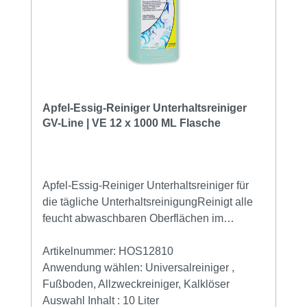
Apfel-Essig-Reiniger Unterhaltsreiniger
GV-Line | VE 12 x 1000 ML Flasche
Apfel-Essig-Reiniger Unterhaltsreiniger für
die tägliche UnterhaltsreinigungReinigt alle
feucht abwaschbaren Oberflächen im
FeuchtbereichFür die tägliche
Unterhaltsreinigung Für Fliesen und
Artikelnummer:
HOS12810
Sanitärkeramik löst Kalk und
Anwendung wählen:
Universalreiniger ,
UrinsteinReinigen Sie alle Fußböden und
Fußboden, Allzweckreiniger, Kalklöser
glatte Bodenbeläg mit dem Reiniger für die
Auswahl Inhalt :
10 Liter