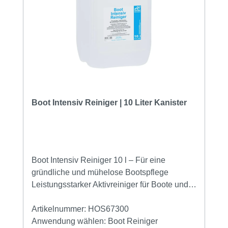
Reinigungsmittel, wie einem Fettlöser
oder Allzweckreiniger, gesäubert werden,
danach kann die Fläche mit der richtigen
Dosierempfehlung, 10 ml vom Deso LBM auf
einen Liter warmes Wischwasser ergibt eine
1%ige Lösung, gereinigt und Desinfiziert
werden. Datenblatt
Boot Intensiv Reiniger | 10 Liter Kanister
Boot Intensiv Reiniger 10 l – Für eine
gründliche und mühelose Bootspflege
Leistungsstarker Aktivreiniger für Boote und
Yachten Der Boot Intensiv Reiniger 10 l ist
die ideale Lösung für alle, die ihr Boot oder
Artikelnummer:
HOS67300
ihre Yacht effektiv und schonend reinigen
Anwendung wählen:
Boot Reiniger