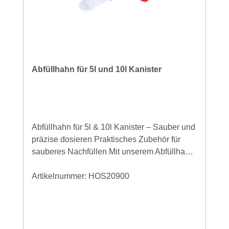
Abfüllhahn für 5l und 10l Kanister
Abfüllhahn für 5l & 10l Kanister – Sauber und
präzise dosieren Praktisches Zubehör für
sauberes Nachfüllen Mit unserem Abfüllhahn
für 5l und 10l Kanister wird das Umfüllen von
Reinigungsmitteln, Desinfektionsmitteln oder
Artikelnummer:
HOS20900
anderen Flüssigkeiten zum Kinderspiel. Dank
des passgenauen Designs lässt sich der
Hahn einfach auf unsere Kanister
aufschrauben und ermöglicht so ein sauberes