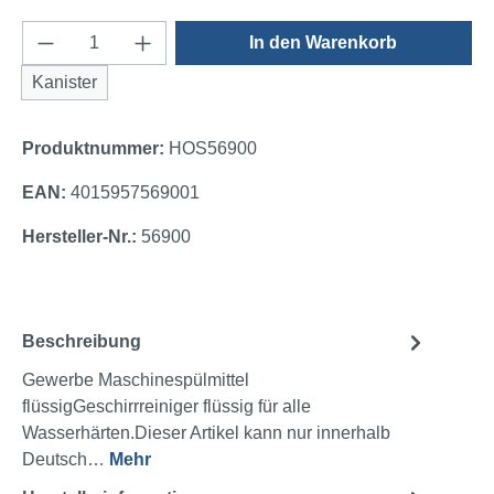
Produkt Anzahl: Gib den gewünschten Wert e
In den Warenkorb
Kanister
Produktnummer:
HOS56900
EAN:
4015957569001
Hersteller-Nr.:
56900
Beschreibung
Gewerbe Maschinespülmittel
flüssigGeschirrreiniger flüssig für alle
Wasserhärten.Dieser Artikel kann nur innerhalb
Deutsch…
Mehr