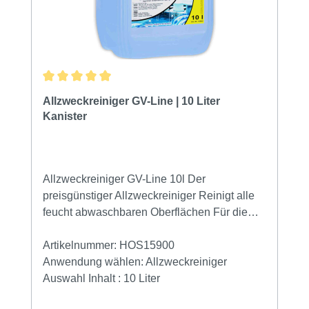
profitieren!
Durchschnittliche Bewertung von 5 von 5 Sternen
Allzweckreiniger GV-Line | 10 Liter
Kanister
Allzweckreiniger GV-Line 10l Der
preisgünstiger Allzweckreiniger Reinigt alle
feucht abwaschbaren Oberflächen Für die
tägliche Unterhaltsreinigung Standard-
Dosierung 100ml auf 1 Eimer Wasser GV-
Artikelnummer:
HOS15900
QualitätDer preisgünstiger Allzweckreiniger
Anwendung wählen:
Allzweckreiniger
ist geeignet für Böden, Fenster und Rahmen,
Auswahl Inhalt :
10 Liter
Kunststoffe und alle glatten Oberflächen. Er