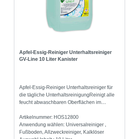
Apfel-Essig-Reiniger Unterhaltsreiniger
GV-Line 10 Liter Kanister
Apfel-Essig-Reiniger Unterhaltsreiniger für
die tägliche UnterhaltsreinigungReinigt alle
feucht abwaschbaren Oberflächen im
FeuchtbereichFür die tägliche
Unterhaltsreinigung Für Fliesen und
Artikelnummer:
HOS12800
Sanitärkeramik löst Kalk und
Anwendung wählen:
Universalreiniger ,
UrinsteinReinigen Sie alle Fußböden und
Fußboden, Allzweckreiniger, Kalklöser