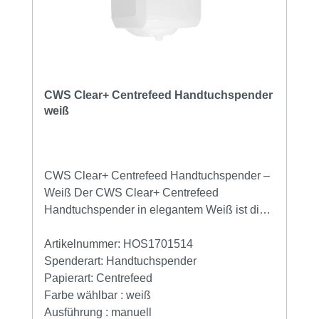
Konstruktion reduziert Abfall und spart
Ressourcen Verwendung von 100 %
nachhaltigem Papier mit EU Ecolabel
Minimierter Verbrauch dank
Einzelblattausgabe Technische Daten: Höhe:
363 mm Breite: 287,1 mm Tiefe: 147,8 mm
CWS Clear+ Centrefeed Handtuchspender
weiß
CWS Clear+ Centrefeed Handtuchspender –
Weiß Der CWS Clear+ Centrefeed
Handtuchspender in elegantem Weiß ist die
perfekte Lösung für stark frequentierte
Bereiche wie Büroküchen, Kantinen oder
Artikelnummer:
HOS1701514
industrielle Umgebungen. Ob zum
Spenderart:
Handtuchspender
Händetrocknen oder zur
Papierart:
Centrefeed
Oberflächenreinigung – dieser Spender bietet
Farbe wählbar :
weiß
maximale Effizienz, Hygiene und
Ausführung :
manuell