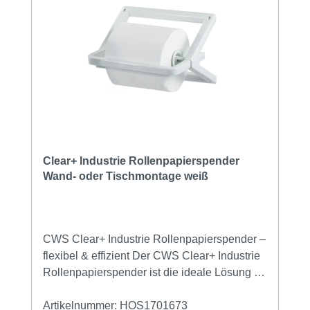
Blattlänge: 35 cm Zertifiziert mit EU Ecolabel
Nachhaltige Verpackung (60% BioPE, 40%
recyceltes LDPE) Setzen Sie auf Qualität,
Nachhaltigkeit und Leistung – mit der CWS
Clear+ Industrierolle für den professionellen
Einsatz.
Clear+ Industrie Rollenpapierspender
Wand- oder Tischmontage weiß
CWS Clear+ Industrie Rollenpapierspender –
flexibel & effizient Der CWS Clear+ Industrie
Rollenpapierspender ist die ideale Lösung für
Werkstätten, Produktionshallen und andere
industrielle Umgebungen mit hohem Bedarf
Artikelnummer:
HOS1701673