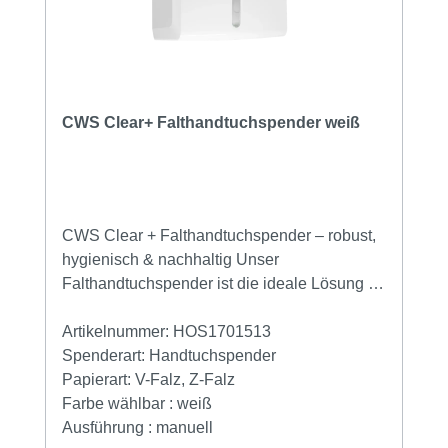
mit je 2 Tüchern pro Waschgang (4× täglich),
reicht eine Rolle für etwa 7,5 Arbeitstage –
das bedeutet weniger Wartungsaufwand und
mehr Effizienz im Alltag.
CWS Clear+ Falthandtuchspender weiß
CWS Clear + Falthandtuchspender – robust,
hygienisch & nachhaltig Unser
Falthandtuchspender ist die ideale Lösung für
viel genutzte Waschräume. Im Gegensatz zu
Rollenspendern ermöglicht er ein schnelles
Artikelnummer:
HOS1701513
und einfaches Nachfüllen – ganz ohne
Spenderart:
Handtuchspender
mechanische oder elektronische
Papierart:
V-Falz, Z-Falz
Komponenten. Dank der cleveren
Farbe wählbar :
weiß
Einzelblattausgabe ist die Entnahme
Ausführung :
manuell