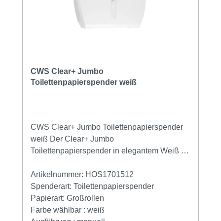
besonders langlebig – ganz ohne
mechanische oder elektronische
Komponenten. Ideal für den täglichen Einsatz
im professionellen Umfeld. Wenn z. B. 15
Personen ihn zweimal täglich nutzen, hält
eine Rolle rund 10 Arbeitstage lang.
CWS Clear+ Jumbo
Toilettenpapierspender weiß
CWS Clear+ Jumbo Toilettenpapierspender
weiß Der Clear+ Jumbo
Toilettenpapierspender in elegantem Weiß ist
die ideale Lösung für viel besuchte
Sanitärbereiche. Dank seiner Jumbo-
Artikelnummer:
HOS1701512
Kapazität reduziert er den Nachfüllbedarf
Spenderart:
Toilettenpapierspender
erheblich und überzeugt durch ein robustes,
Papierart:
Großrollen
langlebiges Design – komplett ohne
Farbe wählbar :
weiß