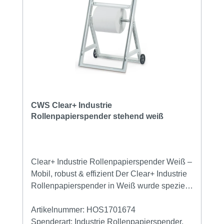
Produktmerkmale: Kapazität: ca. 43 Liter
Einwurföffnung mit Sichtschutz
Bodenstehend oder wandmontierbar
(Montageset im Lieferumfang enthalten)
Geeignet für Standard-Müllbeutel Maße:
Höhe: 570 mm Breite:412 mm Tiefe: 283 mm
CWS Clear+ Industrie
Rollenpapierspender stehend weiß
Clear+ Industrie Rollenpapierspender Weiß –
Mobil, robust & effizient Der Clear+ Industrie
Rollenpapierspender in Weiß wurde speziell
für den anspruchsvollen Einsatz in Industrie
und Werkstatt entwickelt. Dank seiner
Artikelnummer:
HOS1701674
mobilen Ausführung mit Rollen lässt er sich
Spenderart:
Industrie Rollenpapierspender,