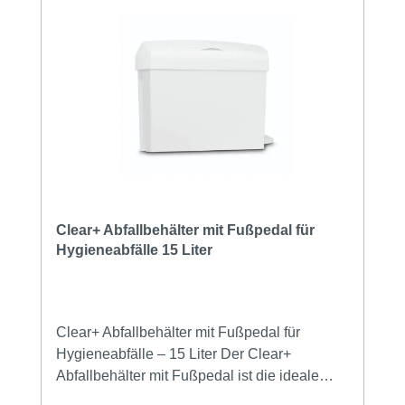
Einsatzbereiche, in denen robuste,
saugfähige und lange Papierrollen benötigt
werden. Dank der blauen Farbe eignet sie
sich hervorragend für sensible hygienische
Bereiche, da Verunreinigungen leicht sichtbar
sind. Setzen Sie auf Effizienz, Nachhaltigkeit
und Sauberkeit – mit der CWS Clear+
Industrierolle blau!
Clear+ Abfallbehälter mit Fußpedal für
Hygieneabfälle 15 Liter
Clear+ Abfallbehälter mit Fußpedal für
Hygieneabfälle – 15 Liter Der Clear+
Abfallbehälter mit Fußpedal ist die ideale
Lösung für eine hygienische, diskrete und