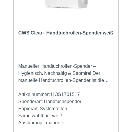
CWS Clear+ Handtuchrollen-Spender weiß
Manueller Handtuchrollen-Spender –
Hygienisch, Nachhaltig & Stromfrei Der
manuelle Handtuchrollen-Spender ist die
ideale Lösung für hoch frequentierte
Waschräume – ganz ohne Strom oder
Artikelnummer:
HOS1701517
Batterien. Dank seines mechanischen
Spenderart:
Handtuchspender
Schneidmechanismus gibt er hygienisch
Papierart:
Systemrollen
einzelne Papierportionen von 27 cm aus und
Farbe wählbar :
weiß
minimiert dabei Abfall und Kontaktflächen.
Ausführung :
manuell
Perfekt geeignet für Orte, an denen kein