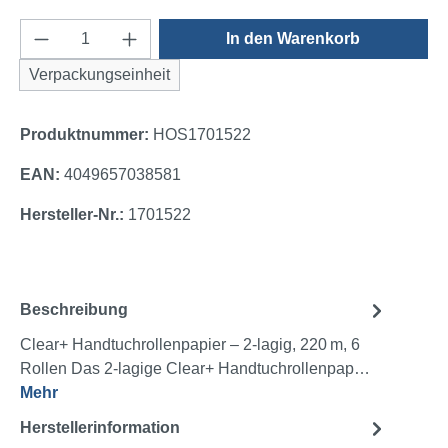
Produkt Anzahl: Gib den gewünschten Wert e
In den Warenkorb
Verpackungseinheit
Produktnummer:
HOS1701522
EAN:
4049657038581
Hersteller-Nr.:
1701522
Beschreibung
Clear+ Handtuchrollenpapier – 2-lagig, 220 m, 6
Rollen Das 2-lagige Clear+ Handtuchrollenpap…
Mehr
Herstellerinformation