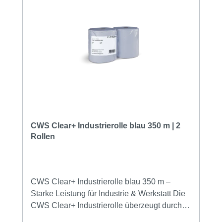
Material: 2-lagig, 100% Zellstoff Farbe: Weiß
Blattlänge: 35 cm Zertifiziert mit EU Ecolabel
Nachhaltige Verpackung (60% BioPE, 40%
recyceltes LDPE) Setzen Sie auf Qualität,
Nachhaltigkeit und Leistung – mit der CWS
Clear+ Industrierolle für den professionellen
Einsatz.
CWS Clear+ Industrierolle blau 350 m | 2
Rollen
CWS Clear+ Industrierolle blau 350 m –
Starke Leistung für Industrie & Werkstatt Die
CWS Clear+ Industrierolle überzeugt durch
ihre extra lange Laufleistung von 350 Metern