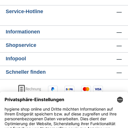
Einsatzbereiche, in denen robuste,
Service-Hotline
saugfähige und lange Papierrollen benötigt
werden. Dank der blauen Farbe eignet sie
sich hervorragend für sensible hygienische
Informationen
Bereiche, da Verunreinigungen leicht sichtbar
sind. Setzen Sie auf Effizienz, Nachhaltigkeit
Shopservice
und Sauberkeit – mit der CWS Clear+
Industrierolle blau!
Infopool
Schneller finden