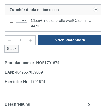
Zubehör direkt mitbestellen
Clear+ Industrierolle weiß 525 m | 2 Rollen
44,90 €
Produkt Anzahl: Gib den gewünschten Wert e
In den Warenkorb
Stück
Produktnummer:
HOS1701674
EAN:
4049657039069
Hersteller-Nr.:
1701674
Beschreibung