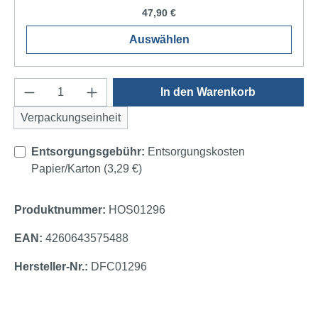
47,90 €
Auswählen
Produkt Anzahl: Gib den gewünschten Wert e
In den Warenkorb
Verpackungseinheit
Entsorgungsgebühr:
Entsorgungskosten
Papier/Karton (3,29 €)
Produktnummer:
HOS01296
EAN:
4260643575488
Hersteller-Nr.:
DFC01296