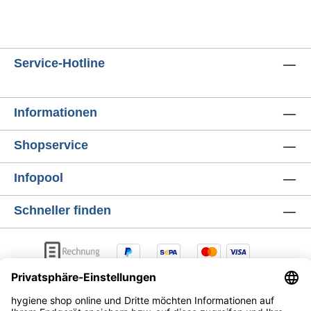
sich um Biokunststoffe, die sich ebenfalls
natürlich zersetzen. Produktdetails Maße
(oben): 218 x 135 mm Maße (unten): 240 x
155 mm Höhe: 17 mm Ideal für nachhaltige
Service-Hotline
Gastronomie & Take-Away Ob Street Food,
Catering oder Lieferservice – mit diesen
umweltfreundlichen Deckeln setzen Sie auf
Informationen
eine nachhaltige Verpackungslösung, die
ökologische Verantwortung mit hoher
Shopservice
Funktionalität verbindet.
Infopool
Schneller finden