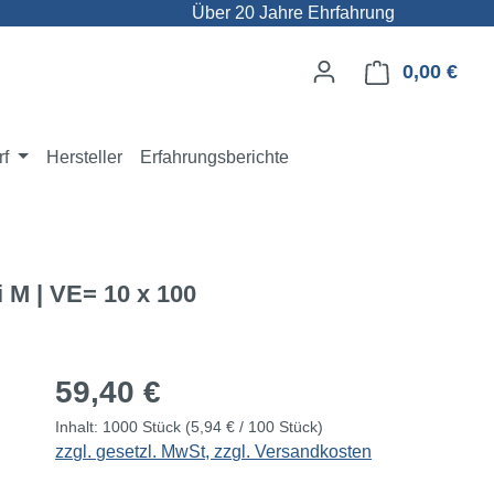
Über 20 Jahre Ehrfahrung
0,00 €
Ware
rf
Hersteller
Erfahrungsberichte
 | VE= 10 x 100
Regulärer Preis:
59,40 €
Inhalt:
1000 Stück
(5,94 € / 100 Stück)
zzgl. gesetzl. MwSt, zzgl. Versandkosten