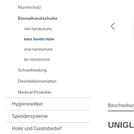
Mundschutz
Einmalhandschuhe
nitril handschuhe
latex handschuhe
vinyl handschuhe
tpe handschuhe
Schutzkleidung
Desinfektionsmatten
Medical-Produkte
Hygieneartikel
Beschreibu
Spendersysteme
UNIG
Hotel und Gastrobedarf