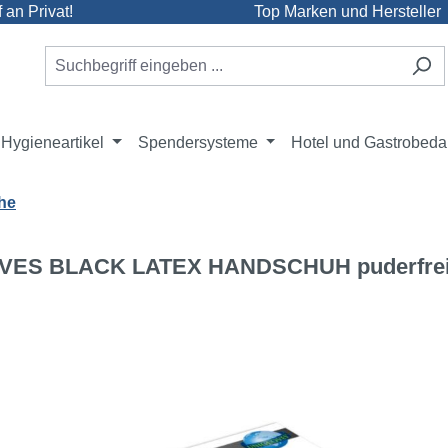
an Privat!
Top Marken und Hersteller
Hygieneartikel
Spendersysteme
Hotel und Gastrobeda
he
ES BLACK LATEX HANDSCHUH puderfrei M
e überspringen