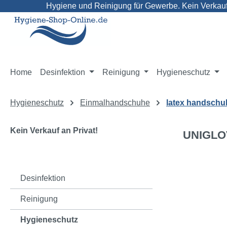
Hygiene und Reinigung für Gewerbe. Kein Verkauf 
m Hauptinhalt springen
Zur Suche springen
Zur Hauptnavigation springen
Home
Desinfektion
Reinigung
Hygieneschutz
Hygieneschutz
Einmalhandschuhe
latex handschu
Kein Verkauf an Privat!
UNIGLOV
Bildergaleri
Desinfektion
Reinigung
Hygieneschutz