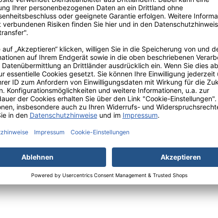
Rollrand vor ablaufenden Flüssigkeitstropfen.
roteingehalt von weniger als 50 µg/dm² ist der Black Latex au
bilen Schafts lässt sich der puderfreie Handschuh problemlos a
d das beidhändige Design einen schnellen und wechselnden 
tex ist in der Farbe Schwarz sowie den Größen S, M, L und XL e
nprodukt Klasse I
kungsinhalt 100
al Latex
schwarz
 240 mm
, M, L und XL
raute Handfläche, puderfrei, Rollrand, unsteril
ikation EN 455 T 1-4, CE