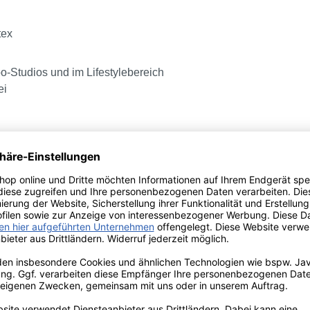
tex
too-Studios und im Lifestylebereich
ei
en Sie aus den Größen
 XL
S BLACK LATEX HANDSCHUH
tex ist ein aus hochwertigem Naturlatex gefertigter Hygiene- u
reich zum Einsatz kommt.
handschuh wurde nach der PSA-Verordnung (EU) 2016/425 so
 wasserdichte Material zeichnet sich durch hohe Flexibilität so
kterien.
raute Handfläche gewährleistet exzellenten Halt im Umgang m