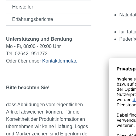
Hersteller
Naturla
Erfahrungsberichte
für Tat
Unterstützung und Beratung
Puderfr
Mo - Fr, 08:00 - 20:00 Uhr
Tel: 02642- 951272
Oder über unser
Kontaktformular.
Bitte wähl
S, M, L und
UNIGLOVE
Bitte beachten Sie!
Der Black La
Lifestylebe
dass Abbildungen vom eigentlichen
Der Einweg
Artikel abweichen können. Für die
geprüft. Das
Korrektheit der Produktinformationen
Pilze und Ba
übernehmen wir keine Haftung. Logos
Die mikroge
und Markenzeichen sind Eigentum der