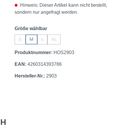
Hinweis: Dieser Artikel kann nicht bestellt,
sondern nur angefragt werden.
auswählen
Größe wählbar
S
M
L
XL
(Diese Option ist zurzeit nicht verfügbar.)
(Diese Option ist zurzeit nicht verfügbar.)
(Diese Option ist zurzeit nicht verfügbar.)
(Diese Option ist zurzeit nicht verfügbar.)
Produktnummer:
HOS2903
EAN:
4260314393786
Hersteller-Nr.:
2903
UH