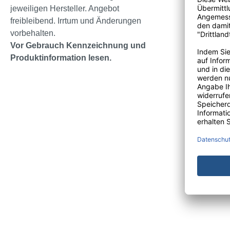
schützt der 
jeweiligen Hersteller. Angebot
Mit einem P
freibleibend. Irrtum und Änderungen
Dank des sta
vorbehalten.
Passform un
Vor Gebrauch Kennzeichnung und
Der Black La
Produktinformation lesen.
Medizi
Verpac
Materi
Farbe 
Länge
Größe S
mikroge
Klassif