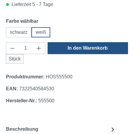
Lieferzeit 5 - 7 Tage
auswählen
Farbe wählbar
schwarz
weiß
Produkt Anzahl: Gib den gewünschten Wert e
In den Warenkorb
Stück
Produktnummer:
HOS555500
EAN:
7322540584530
Hersteller-Nr.:
555500
Beschreibung