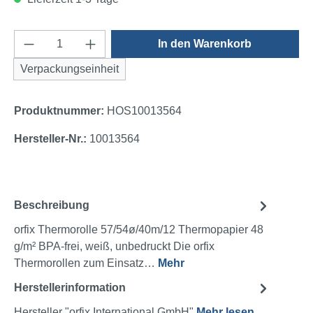
Produkt Anzahl: Gib den gewünschten Wert e
In den Warenkorb
Verpackungseinheit
Produktnummer:
HOS10013564
Hersteller-Nr.:
10013564
Beschreibung
orfix Thermorolle 57/54ø/40m/12 Thermopapier 48
g/m² BPA-frei, weiß, unbedruckt Die orfix
Thermorollen zum Einsatz…
Mehr
Herstellerinformation
Hersteller "orfix International GmbH"
Mehr lesen