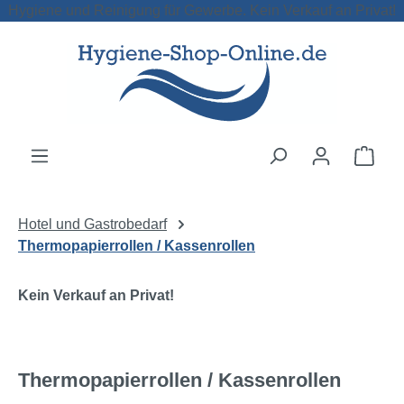
Hygiene und Reinigung für Gewerbe. Kein Verkauf an Privat!
Zum Hauptinhalt springen
Ware
Hotel und Gastrobedarf
Thermopapierrollen / Kassenrollen
Kein Verkauf an Privat!
Thermopapierrollen / Kassenrollen