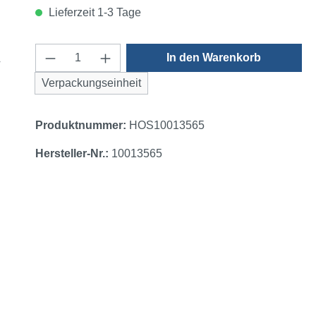
Lieferzeit 1-3 Tage
Produkt Anzahl: Gib den gewünschten 
In den Warenkorb
Verpackungseinheit
Produktnummer:
HOS10013565
Hersteller-Nr.:
10013565