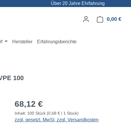
Über 20 Jahre Ehrfahrung
0,00 €
Ware
rf
Hersteller
Erfahrungsberichte
 VPE 100
Regulärer Preis:
68,12 €
Inhalt:
100 Stück
(0,68 € / 1 Stück)
zzgl. gesetzl. MwSt, zzgl. Versandkosten