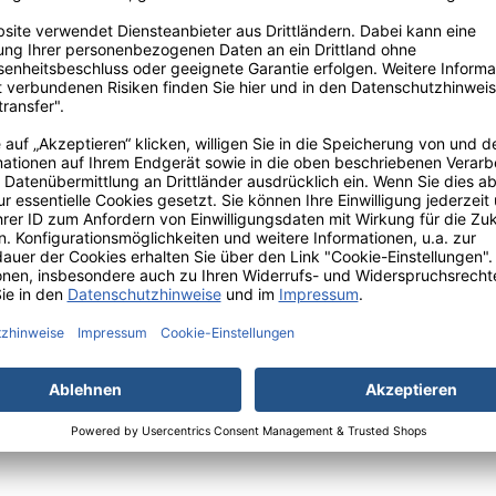
ülse
Kunststoff
e [m]
16
-Einheit
5
Thermoschicht a
g
Neutral
ier
48g/m² BPA frei
er Kern innen [mm]
12
er Rolle [mm]
35
er
Weiß
e
Thermopapier