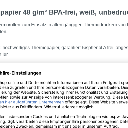
apier 48 g/m² BPA-frei, weiß, unbedru
hermorollen zum Einsatz in allen gängigen Thermodruckern vo
ten.
 hochwertiges Thermopapier, garantiert Bisphenol A frei, abges
ller.
enrolle im Detail
ung
orfix Thermorolle
]
57