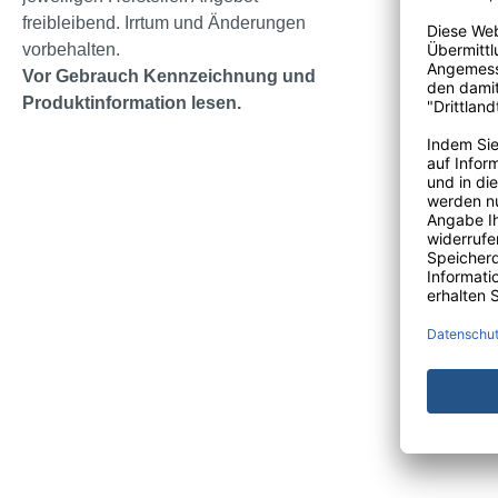
Material H
freibleibend. Irrtum und Änderungen
vorbehalten.
Länge Roll
Vor Gebrauch Kennzeichnung und
Einschweiß
Produktinformation lesen.
Wicklung
Ausführun
Thermopap
Durchmess
Durchmess
Farbe Papi
Papiersort