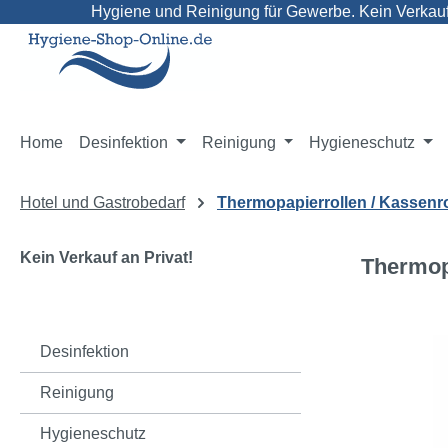
Hygiene und Reinigung für Gewerbe. Kein Verkauf 
m Hauptinhalt springen
Zur Suche springen
Zur Hauptnavigation springen
Home
Desinfektion
Reinigung
Hygieneschutz
Hotel und Gastrobedarf
Thermopapierrollen / Kassenr
Kein Verkauf an Privat!
Thermopa
Bildergaleri
Desinfektion
Reinigung
Hygieneschutz