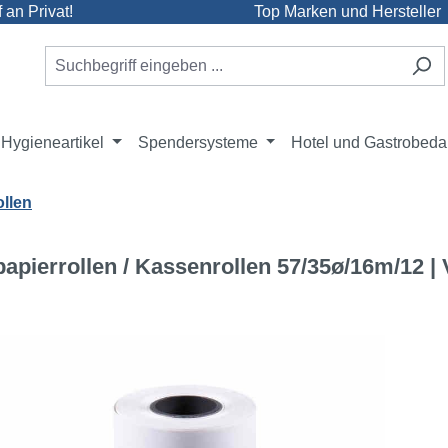
an Privat!
Top Marken und Hersteller
Hygieneartikel
Spendersysteme
Hotel und Gastrobeda
ollen
pierrollen / Kassenrollen 57/35ø/16m/12 |
e überspringen