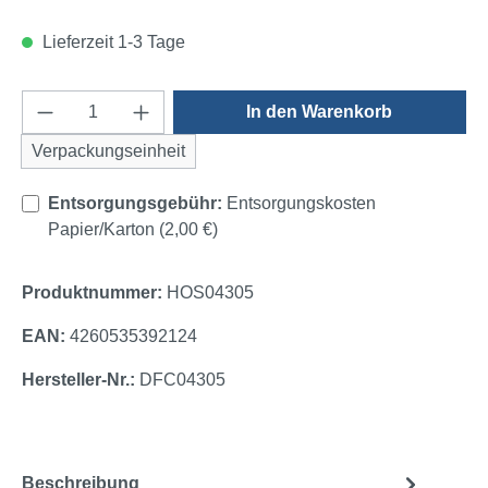
Lieferzeit 1-3 Tage
Produkt Anzahl: Gib den gewünschten Wert e
In den Warenkorb
Verpackungseinheit
Entsorgungsgebühr:
Entsorgungskosten
Papier/Karton (2,00 €)
Produktnummer:
HOS04305
EAN:
4260535392124
Hersteller-Nr.:
DFC04305
Beschreibung