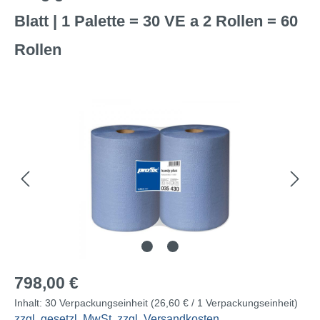
Blatt | 1 Palette = 30 VE a 2 Rollen = 60
Rollen
Bildergalerie überspringen
Regulärer Preis:
798,00 €
Inhalt:
30 Verpackungseinheit
(26,60 € / 1 Verpackungseinheit)
zzgl. gesetzl. MwSt, zzgl. Versandkosten