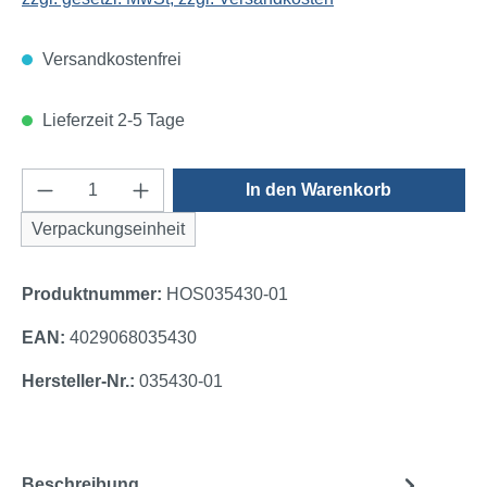
Versandkostenfrei
Lieferzeit 2-5 Tage
Produkt Anzahl: Gib den gewünschten Wert e
In den Warenkorb
Verpackungseinheit
Produktnummer:
HOS035430-01
EAN:
4029068035430
Hersteller-Nr.:
035430-01
Beschreibung