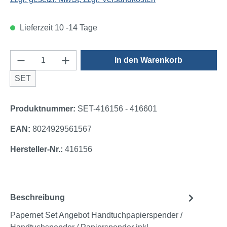
Lieferzeit 10 -14 Tage
Produkt Anzahl: Gib den gewünschten Wert e
In den Warenkorb
SET
Produktnummer:
SET-416156 - 416601
EAN:
8024929561567
Hersteller-Nr.:
416156
Beschreibung
Papernet Set Angebot Handtuchpapierspender /