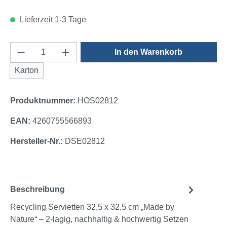
Lieferzeit 1-3 Tage
Produkt Anzahl: Gib den gewünschten Wert e
In den Warenkorb
Karton
Produktnummer:
HOS02812
EAN:
4260755566893
Hersteller-Nr.:
DSE02812
Beschreibung
Recycling Servietten 32,5 x 32,5 cm „Made by
Nature“ – 2-lagig, nachhaltig & hochwertig Setzen