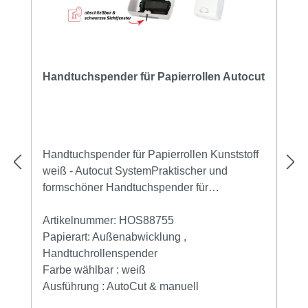
Handtuchspender für Papierrollen Autocut
Handtuchspender für Papierrollen Kunststoff
weiß - Autocut SystemPraktischer und
formschöner Handtuchspender für
Handtuchrollen mit einer mechanischen
Autocut-Vorrichtung trennt das Papier
Artikelnummer:
HOS88755
automatisch, sobald ein Handtuch-Papier
Papierart:
Außenabwicklung ,
entnommen wird.Dieser
Handtuchrollenspender
Handtuchpapierspender ist für Rollen mit
Farbe wählbar :
weiß
einer Breite von 20 cm konstruiert, weiß und
Ausführung :
AutoCut & manuell
mit einer dunkel transparenten Abdeckung im