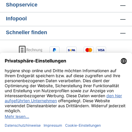
Verbrauch an PapierDer Benutzer braucht
Shopservice
den Spender nicht zu berührenleichte
Montageschlagfester Kunststoffhygienische
Infopool
PapierentnahmeabschließbarVersandeinheit
= 1 Stück
Schneller finden
AGB
Lieferung & Versandkosten
Zahlungsarten
Datenschutz
Widerrufsrecht