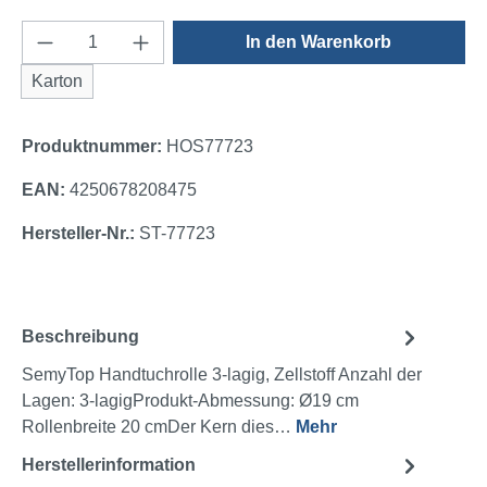
Produkt Anzahl: Gib den gewünschten Wert e
In den Warenkorb
Karton
Produktnummer:
HOS77723
EAN:
4250678208475
Hersteller-Nr.:
ST-77723
Beschreibung
SemyTop Handtuchrolle 3-lagig, Zellstoff Anzahl der
Lagen: 3-lagigProdukt-Abmessung: Ø19 cm
Rollenbreite 20 cmDer Kern dies…
Mehr
Herstellerinformation