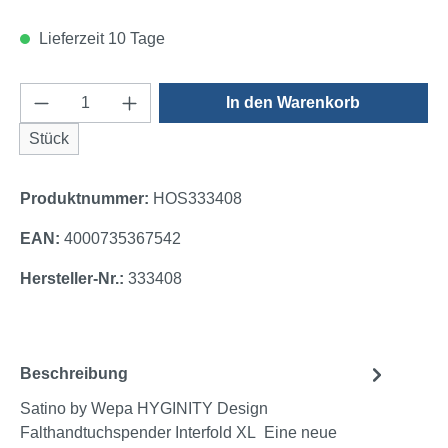
Lieferzeit 10 Tage
Produkt Anzahl: Gib den gewünschten Wert e
In den Warenkorb
Stück
Produktnummer:
HOS333408
EAN:
4000735367542
Hersteller-Nr.:
333408
Beschreibung
Satino by Wepa HYGINITY Design
Falthandtuchspender Interfold XL Eine neue