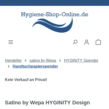
Hygiene und Reinigung für Gewerbe. Kein Verkauf an Privat!
Zum Hauptinhalt springen
Ware
Hersteller
satino by Wepa
HYGINITY Spender
Handtuchpapierspender
Kein Verkauf an Privat!
Satino by Wepa HYGINITY Design