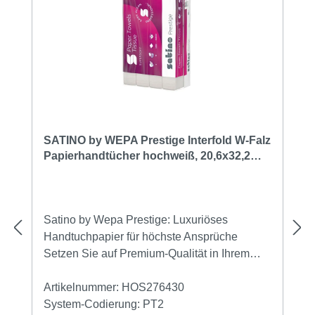
SATINO by WEPA Prestige Interfold W-Falz
Papierhandtücher hochweiß, 20,6x32,2
cm, 2-lagig (276430) | Karton = 3.000
Tücher
Satino by Wepa Prestige: Luxuriöses
Handtuchpapier für höchste Ansprüche
Setzen Sie auf Premium-Qualität in Ihrem
Waschraum. Die Satino by Wepa Prestige
Falthandtücher bieten Ihren Gästen und
Artikelnummer:
HOS276430
Mitarbeitern ein Maximum an Komfort. In
System-Codierung:
PT2