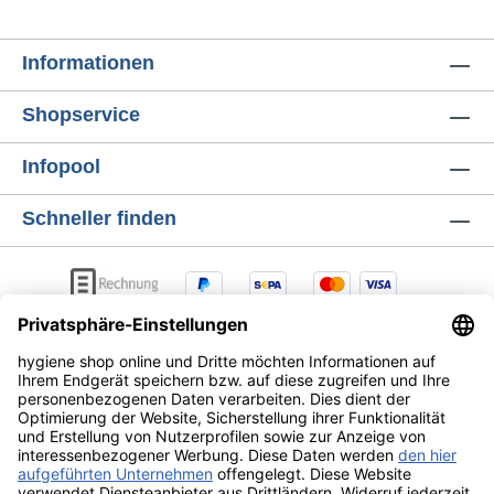
Einzelblattentnahme. Da die Tücher
ineinandergelegt sind, wird das nächste Blatt
Informationen
automatisch und vollständig entfaltet
nachgezogen. Mit dem großzügigen Format
Shopservice
von 20,6 x 32 cm bietet jedes Blatt eine extra
große Fläche für die effiziente Trocknung mit
Infopool
nur einem Tuch. Nachhaltigkeit mit FSC-
Zertifikat und EU Ecolabel Verantwortung
Schneller finden
übernehmen ohne Verzicht auf Luxus: Das
Satino Prestige Handtuchpapier besteht zu
100% aus FSC-zertifiziertem Zellstoff aus
nachhaltiger Forstwirtschaft. Ausgezeichnet
mit dem EU Ecolabel, erfüllt dieses Produkt
strengste ökologische Anforderungen und ist
die perfekte Wahl für Unternehmen mit hohem
Umweltbewusstsein. Technische Daten und
System-Kompatibilität: Qualität: 100%
hochwertiger Zellstoff (hochweiß) Blattmaß:
AGB
Lieferung & Versandkosten
Zahlungsarten