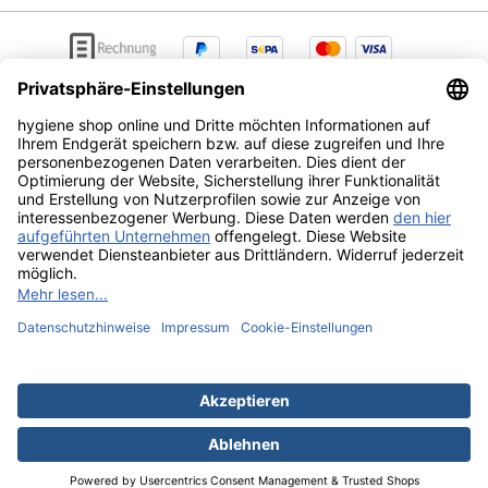
AGB
Lieferung & Versandkosten
Zahlungsarten
Datenschutz
Widerrufsrecht
Alle Preise exkl. gesetzl. Mehrwertsteuer zzgl.
Versandkosten
und ggf. Nachnahmegebühren, wenn nicht
anders angegeben.
Ihr Hygieneonlineshop