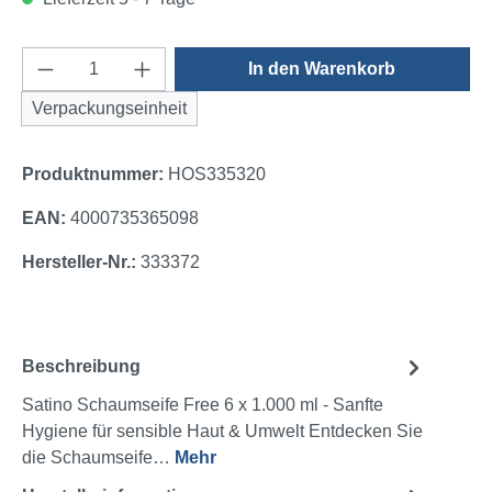
Produkt Anzahl: Gib den gewünschten Wert e
In den Warenkorb
Verpackungseinheit
Produktnummer:
HOS335320
EAN:
4000735365098
Hersteller-Nr.:
333372
Beschreibung
Satino Schaumseife Free 6 x 1.000 ml - Sanfte
Hygiene für sensible Haut & Umwelt Entdecken Sie
die Schaumseife…
Mehr