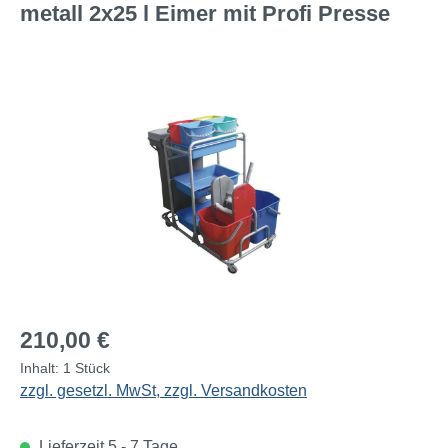
metall 2x25 l Eimer mit Profi Presse
Bildergalerie überspringen
Regulärer Preis:
210,00 €
Inhalt:
1 Stück
zzgl. gesetzl. MwSt, zzgl. Versandkosten
Lieferzeit 5 - 7 Tage