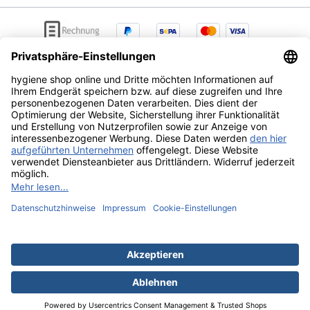
AGB
Lieferung & Versandkosten
Zahlungsarten
Datenschutz
Widerrufsrecht
Alle Preise exkl. gesetzl. Mehrwertsteuer zzgl.
Versandkosten
und ggf. Nachnahmegebühren, wenn nicht
anders angegeben.
Ihr Hygieneonlineshop