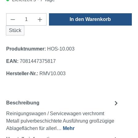
Produkt Anzahl: Gib den gewünschten Wert e
In den Warenkorb
Stück
Produktnummer:
HOS-10.003
EAN:
7081447375817
Hersteller-Nr.:
RMV10.003
Beschreibung
Reinigungswagen / Servicewagen verchromt
Metall pulverbeschichtete Ausführung großzügige
Ablageflächen für allerl…
Mehr