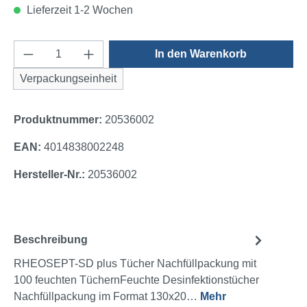
Lieferzeit 1-2 Wochen
Produkt Anzahl: Gib den gewünschten Wert e
In den Warenkorb
Verpackungseinheit
Produktnummer:
20536002
EAN:
4014838002248
Hersteller-Nr.:
20536002
Beschreibung
RHEOSEPT-SD plus Tücher Nachfüllpackung mit
100 feuchten TüchernFeuchte Desinfektionstücher
Nachfüllpackung im Format 130x20…
Mehr