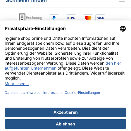
Schneller finden
AGB
Lieferung & Versandkosten
Zahlungsarten
Datenschutz
Widerrufsrecht
Alle Preise exkl. gesetzl. Mehrwertsteuer zzgl.
Versandkosten
und ggf. Nachnahmegebühren, wenn nicht
anders angegeben.