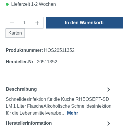
Lieferzeit 1-2 Wochen
Produkt Anzahl: Gib den gewünschten Wert e
In den Warenkorb
Karton
Produktnummer:
HOS20511352
Hersteller-Nr.:
20511352
Beschreibung
Schnelldesinfektion für die Küche RHEOSEPT-SD
LM 1 Liter FlascheAlkoholische Schnelldesinfektion
für die Lebensmittelverarbe…
Mehr
Herstellerinformation