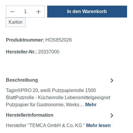
Produkt Anzahl: Gib den gewünschten Wert e
In den Warenkorb
Karton
Produktnummer:
HOS852026
Hersteller-Nr.:
20337000
Beschreibung
Tagin®PRO 20, weiß Putzpapierrolle 1500
BlattPutzrolle - Küchenrolle Lebensmittelgeeignet
Putzpapier für Gastronomie, Werks…
Mehr
Herstellerinformation
Hersteller "TEMCA GmbH & Co. KG "
Mehr lesen