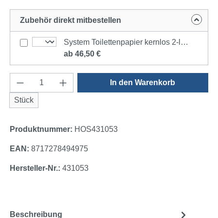
Zubehör direkt mitbestellen
System Toilettenpapier kernlos 2-lagig | VE= 36 Rollen a 900 Blatt
ab 46,50 €
Produkt Anzahl: Gib den gewünschten Wert e
In den Warenkorb
Stück
Produktnummer:
HOS431053
EAN:
8717278494975
Hersteller-Nr.:
431053
Beschreibung