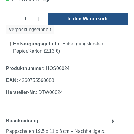
Produkt Anzahl: Gib den gewünschten Wert e
In den Warenkorb
Verpackungseinheit
Entsorgungsgebühr:
Entsorgungskosten
Papier/Karton (2,13 €)
Produktnummer:
HOS06024
EAN:
4260755568088
Hersteller-Nr.:
DTW06024
Beschreibung
Pappschalen 19,5 x 11 x 3 cm – Nachhaltige &