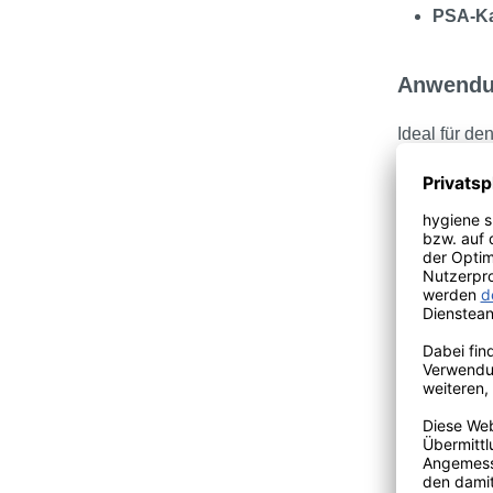
PSA-Ka
Anwendu
Ideal für den
Tattoo-
Kosmeti
Gastron
Industr
Medizin
Technisc
Länge:
Materia
Form:
R