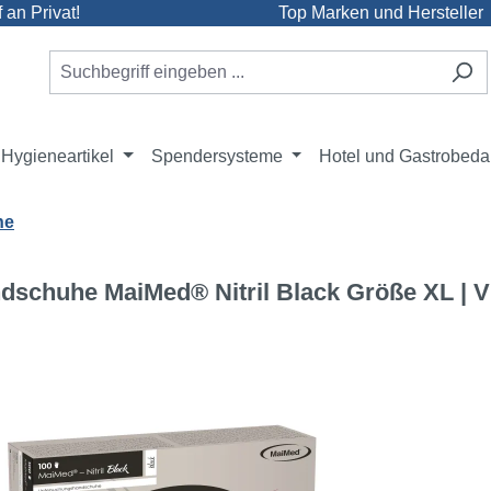
an Privat!
Top Marken und Hersteller
Hygieneartikel
Spendersysteme
Hotel und Gastrobeda
he
ndschuhe MaiMed® Nitril Black Größe XL | 
e überspringen