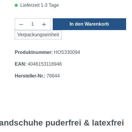
Lieferzeit 1-3 Tage
Produkt Anzahl: Gib den gewünschten 
In den Warenkorb
Verpackungseinheit
Produktnummer:
HOS330094
EAN:
4046153118946
Hersteller-Nr.:
76844
andschuhe puderfrei & latexfrei