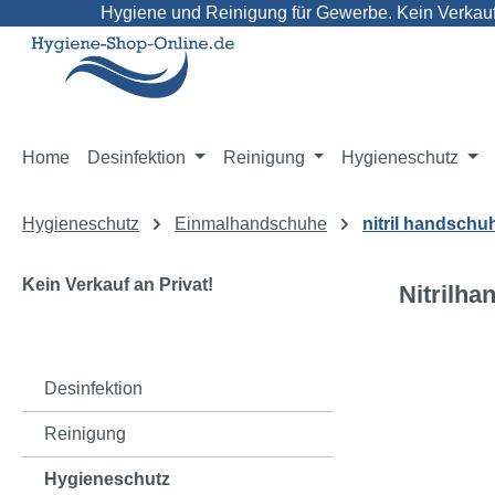
Hygiene und Reinigung für Gewerbe. Kein Verkauf 
m Hauptinhalt springen
Zur Suche springen
Zur Hauptnavigation springen
Home
Desinfektion
Reinigung
Hygieneschutz
Hygieneschutz
Einmalhandschuhe
nitril handschu
Kein Verkauf an Privat!
Nitrilha
Bildergaleri
Desinfektion
Reinigung
Hygieneschutz