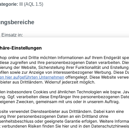
tegorie:
III (AQL 1.5)
ngsbereiche
 Einsatz in:
 und Piercingstudios
k- und Friseursalons
omie, Hotellerie & Catering
ie & Handwerk
ische Einrichtungen
he Daten
≥ 240 mm
lstärke:
Standard
echts und links tragbar