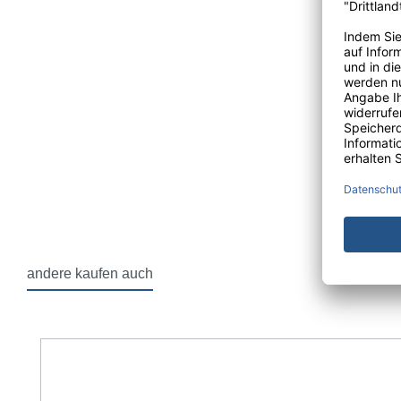
Beschi
Inhalt:
1
Versan
Sterilitä
Mit
MaiMed®
Sicherheit
p
andere kaufen auch
Produktgalerie überspringen