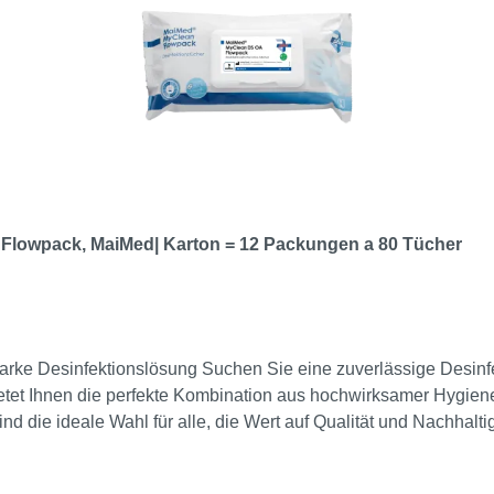
 Flowpack, MaiMed| Karton = 12 Packungen a 80 Tücher
nfektion, die weder Ihre Oberflächen noch die Umwelt