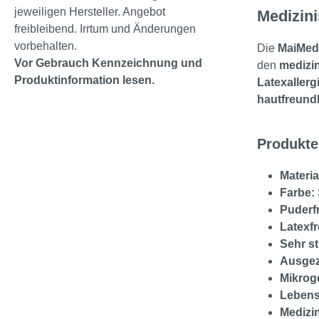
jeweiligen Hersteller. Angebot
Medizini
freibleibend. Irrtum und Änderungen
vorbehalten.
Die
MaiMed
Vor Gebrauch Kennzeichnung und
den
medizi
Produktinformation lesen.
Latexallergi
hautfreund
Produkte
Materia
Farbe:
Puderfr
Latexfr
Sehr st
Ausgeze
Mikrog
Lebens
Medizi