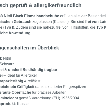
sch geprüft & allergikerfreundlich
® Nitril Black Einmalhandschuhe
erfüllen alle vier Bestandte
nischen Gebrauch
zugelassen (Klasse I). Sie sind
frei von La
e (Typ I)
. Zudem sind sie nahezu frei von Hilfsstoffen, die
Typ I
liche Anwendung
.
igenschaften im Überblick
l:
Nitril
Schwarz
ei
&
unsteril
Beidhändig tragbar
ei
– ideal für Allergiker
rapazierfähig
& reißfest
ichnete Griffigkeit
dank texturierter Fingerspitzen
eraute Oberfläche
für präzises Arbeiten
mittelecht
gemäß Verordnung (EU) 1935/2004
nprodukt:
Klasse I