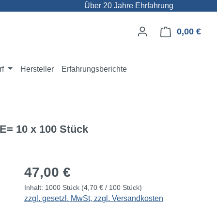
Über 20 Jahre Ehrfahrung
0,00 €
Ware
rf
Hersteller
Erfahrungsberichte
VE= 10 x 100 Stück
Regulärer Preis:
47,00 €
Inhalt:
1000 Stück
(4,70 € / 100 Stück)
zzgl. gesetzl. MwSt, zzgl. Versandkosten