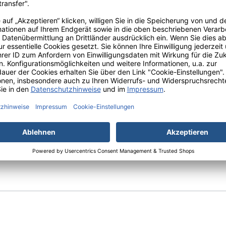
chtung:
Keine
00 Stk./Box
deinheit:
10 Boxen/Karton
t:
Unsteril
 Nitril Black
entscheidest du dich für
qualitativ hochwertig
erfekt vereinen – ideal für professionelle Anwendungen in alle