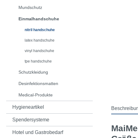
Mundschutz
Einmalhandschuhe
nitril handschuhe
latex handschuhe
vinyl handschuhe
tpe handschuhe
Schutzkleidung
Desinfektionsmatten
Medical-Produkte
Hygieneartikel
Beschreibu
Spendersysteme
MaiMed
Hotel und Gastrobedarf