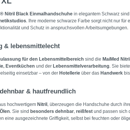
 XL
® Nitril Black Einmalhandschuhe
in elegantem Schwarz sind 
etikstudios
. Ihre moderne schwarze Farbe sorgt nicht nur für 
ktionalität und Schutz in anspruchsvollen Arbeitsumgebungen.
ig & lebensmittelecht
ulassung für den Lebensmittelbereich
sind die
MaiMed Nitr
e, Eventküchen
und der
Lebensmittelverarbeitung
. Sie bie
ielseitig einsetzbar – von der
Hotellerie
über das
Handwerk
bis
dehnbar & hautfreundlich
 aus hochwertigem
Nitril
, überzeugen die Handschuhe durch ih
 Ölen
. Sie sind
besonders dehnbar
,
reißfest
und passen sich 
n eine ausgezeichnete Griffigkeit, selbst bei feuchten oder öli