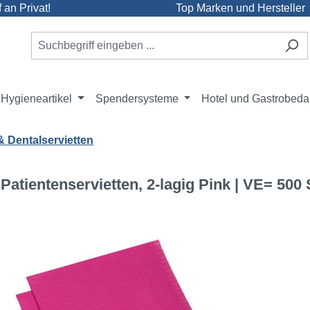
an Privat!
Top Marken und Hersteller
Hygieneartikel
Spendersysteme
Hotel und Gastrobeda
& Dentalservietten
atientenservietten, 2-lagig Pink | VE= 500
e überspringen