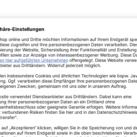
vietten in pink als Einwegartikel zum Kleidungsschutz für Dent
ssiger Schutz für die Kleidung des Patient
(1 Lage Zellstoff / 1 Lage PE)
33 x 45 cm
abweisend
n = 500 Stück (4 Beutel je 125 Stk)