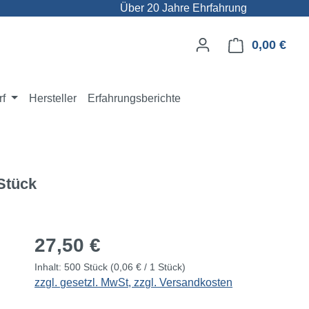
Über 20 Jahre Ehrfahrung
0,00 €
Ware
rf
Hersteller
Erfahrungsberichte
 Stück
Regulärer Preis:
27,50 €
Inhalt:
500 Stück
(0,06 € / 1 Stück)
zzgl. gesetzl. MwSt, zzgl. Versandkosten