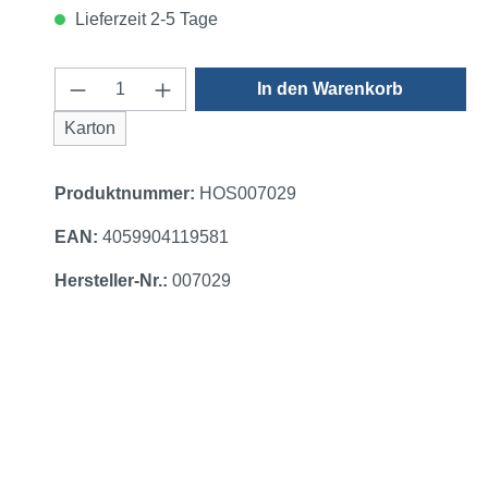
Lieferzeit 2-5 Tage
Produkt Anzahl: Gib den gewünschten 
In den Warenkorb
Karton
Produktnummer:
HOS007029
EAN:
4059904119581
Hersteller-Nr.:
007029