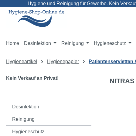
Hygiene und Reinigung für Gewerbe. Kein Verkauf 
m Hauptinhalt springen
Zur Suche springen
Zur Hauptnavigation springen
Home
Desinfektion
Reinigung
Hygieneschutz
Hygieneartikel
Hygienepapier
Patientenservietten 
Kein Verkauf an Privat!
NITRAS P
Bildergaleri
Desinfektion
Reinigung
Hygieneschutz