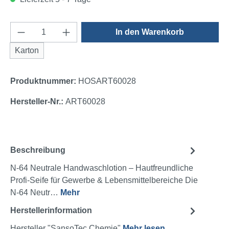
Produkt Anzahl: Gib den gewünschten Wert e
In den Warenkorb
Karton
Produktnummer:
HOSART60028
Hersteller-Nr.:
ART60028
Beschreibung
N-64 Neutrale Handwaschlotion – Hautfreundliche
Profi-Seife für Gewerbe & Lebensmittelbereiche Die
N-64 Neutr…
Mehr
Herstellerinformation
Hersteller "SansoTec Chemie"
Mehr lesen