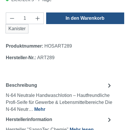
Produkt Anzahl: Gib den gewünschten Wert e
In den Warenkorb
Kanister
Produktnummer:
HOSART289
Hersteller-Nr.:
ART289
Beschreibung
N-64 Neutrale Handwaschlotion – Hautfreundliche
Profi-Seife für Gewerbe & Lebensmittelbereiche Die
N-64 Neutr…
Mehr
Herstellerinformation
Hersteller "SansoTec Chemie"
Mehr lesen