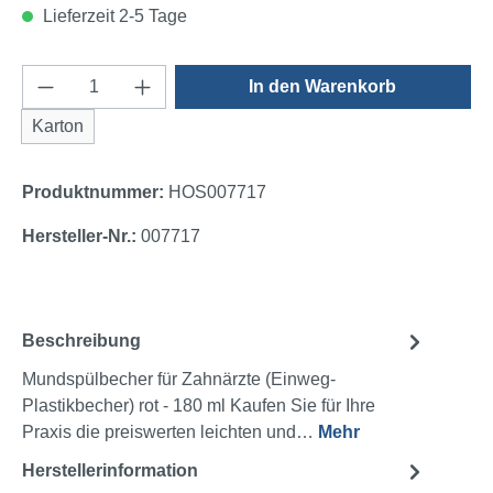
Lieferzeit 2-5 Tage
Produkt Anzahl: Gib den gewünschten Wert e
In den Warenkorb
Karton
Produktnummer:
HOS007717
Hersteller-Nr.:
007717
Beschreibung
Mundspülbecher für Zahnärzte (Einweg-
Plastikbecher) rot - 180 ml Kaufen Sie für Ihre
Praxis die preiswerten leichten und…
Mehr
Herstellerinformation