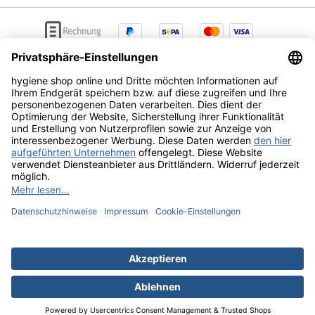
AGB
Lieferung & Versandkosten
Zahlungsarten
Datenschutz
Widerrufsrecht
Alle Preise exkl. gesetzl. Mehrwertsteuer zzgl.
Versandkosten
und ggf. Nachnahmegebühren, wenn nicht
anders angegeben.
Ihr Hygieneonlineshop