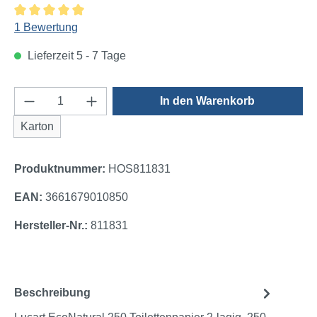
Durchschnittliche Bewertung von 5 von 5 Sternen
1 Bewertung
Lieferzeit 5 - 7 Tage
Produkt Anzahl: Gib den gewünschten Wert e
In den Warenkorb
Karton
Produktnummer:
HOS811831
EAN:
3661679010850
Hersteller-Nr.:
811831
Beschreibung