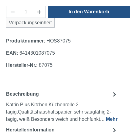
Produkt Anzahl: Gib den gewünschten Wert e
In den Warenkorb
Verpackungseinheit
Produktnummer:
HOS87075
EAN:
6414301087075
Hersteller-Nr.:
87075
Beschreibung
Katrin Plus Kitchen Küchenrolle 2
lagig.Qualitätshaushaltspapier, sehr saugfähig 2-
lagig, weiß Besonders weich und hochfunkt…
Mehr
Herstellerinformation