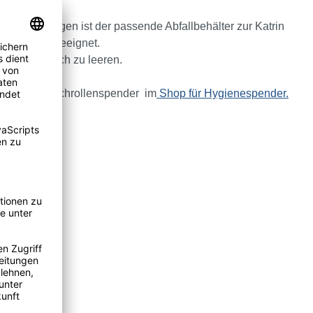
assungsvermögen ist der passende Abfallbehälter zur Katrin
ort bestens geeignet.
bar und einfach zu leeren.
Katrin Handtuchrollenspender im
Shop für Hygienespender.
g inklusive)