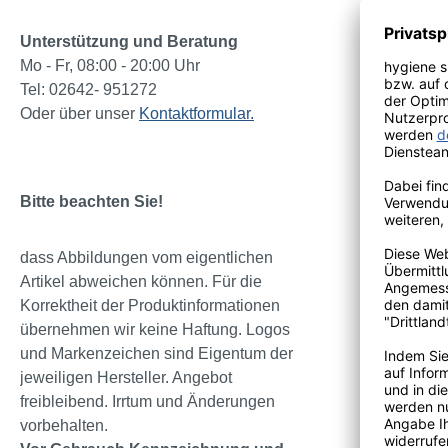
Der Katrin I
Unterstützung und Beratung
Inclusive Sp
Mo - Fr, 08:00 - 20:00 Uhr
Der Katrin I
Tel: 02642- 951272
Oder über unser
Kontaktformular.
Kaufen Sie 
Detail:
Bitte beachten Sie!
Abfallb
dass Abbildungen vom eigentlichen
Optimal
Artikel abweichen können. Für die
50 l F
Korrektheit der Produktinformationen
Hygieni
übernehmen wir keine Haftung. Logos
Zur Wan
und Markenzeichen sind Eigentum der
Leicht,
jeweiligen Hersteller. Angebot
freibleibend. Irrtum und Änderungen
vorbehalten.