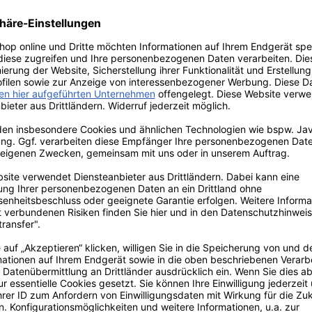
nclusive Abfallbehälter aus ABS Kunststoff weiß mit 50 Liter F
enderlinie. Er ist aus robustem Kunststoff und für jeden Einsatz
nclusive Abfallbehälter ist mit und ohne Deckel optimal einsetzt
jetzt günstig den Katrin Inclusive Abfallbehälter passend zum 
ehälter mit Deckel
e Ergänzung zum Katrin Inclusive Spendersortiment
assungsvermögen
sche Benutzung, da der Deckel nicht berührt werden muss
danbringung geeignet, um Stellfläche zu sparen (Wandhalterun
 robust und einfach zu leeren