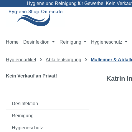
Hygiene und Reinigung für Gewerbe. Kein Verkauf 
m Hauptinhalt springen
Zur Suche springen
Zur Hauptnavigation springen
Home
Desinfektion
Reinigung
Hygieneschutz
Hygieneartikel
Abfallentsorgung
Mülleimer & Abfall
Kein Verkauf an Privat!
Katrin I
Bildergaleri
Desinfektion
Reinigung
Hygieneschutz