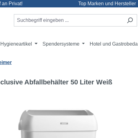
an Privat!
Top Marken und Hersteller
Hygieneartikel
Spendersysteme
Hotel und Gastrobeda
eimer
nclusive Abfallbehälter 50 Liter Weiß
e überspringen