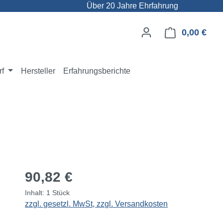
Über 20 Jahre Ehrfahrung
0,00 €
Ware
rf
Hersteller
Erfahrungsberichte
Regulärer Preis:
90,82 €
Inhalt:
1 Stück
zzgl. gesetzl. MwSt, zzgl. Versandkosten