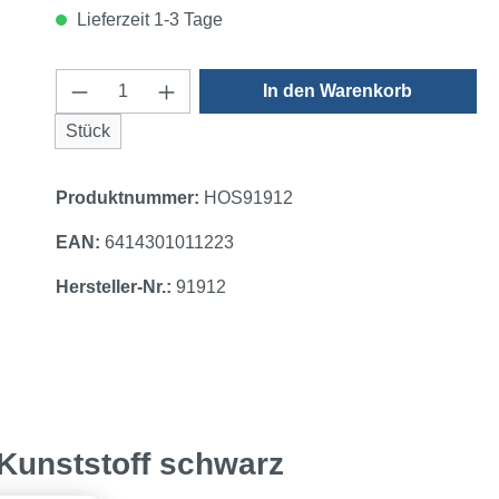
Lieferzeit 1-3 Tage
Produkt Anzahl: Gib den gewünschten 
In den Warenkorb
Stück
Produktnummer:
HOS91912
EAN:
6414301011223
Hersteller-Nr.:
91912
- Kunststoff schwarz