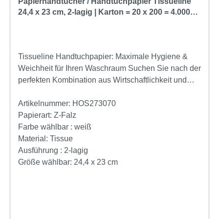
Papierhandtücher / Handtuchpapier Tissueline
24,4 x 23 cm, 2-lagig | Karton = 20 x 200 = 4.000
Blatt
Tissueline Handtuchpapier: Maximale Hygiene &
Weichheit für Ihren Waschraum Suchen Sie nach der
perfekten Kombination aus Wirtschaftlichkeit und
Komfort? Das TissueLINE Handtuchpapier bietet
Ihnen erstklassige Qualität in strahlendem
Artikelnummer:
HOS273070
Hochweiß. Mit 4.000 Blatt pro Karton sichern Sie
Papierart:
Z-Falz
sich eine langlebige Versorgung für
Farbe wählbar :
weiß
hochfrequentierte Waschräume, Praxen oder Büros.
Material:
Tissue
Premium-Qualität durch 2-lagiges Recycling-Tissue
Ausführung :
2-lagig
Verwöhnen Sie Ihre Gäste und Mitarbeiter mit
Größe wählbar:
24,4 x 23 cm
spürbarer Weichheit. Dank der 2-lagigen Struktur
und einer dezenten Prägung ist jedes Blatt
besonders stabil und reißfest. Die hohe Saugkraft
garantiert eine schnelle und effiziente