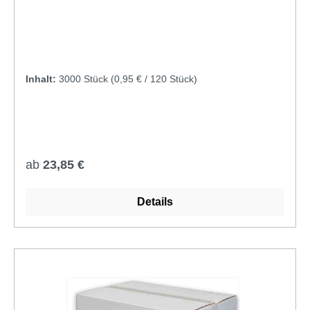
dieses Handtuchpapier besonders saugstark und
reißfest. Die hohe Feuchtigkeitsaufnahme sorgt
dafür, dass Ihre Gäste weniger Blätter pro
Trocknungsvorgang benötigen. Das Ergebnis: Ein
angenehmes Gefühl auf der Haut bei gleichzeitig
Inhalt:
3000 Stück
(0,95 € / 120 Stück)
reduziertem Abfallaufkommen und niedrigeren
Kosten. Hygienische Einzelblattentnahme dank
Interfold-Falzung Die intelligente Interfold-
Falztechnik (Non-Stop) garantiert, dass jedes Blatt
vollständig entfaltet ausgegeben wird. Dabei wird
Regulärer Preis:
ab
23,85 €
das nächste Tuch kontaktlos nachgezogen. Diese
hygienische Einzelblattentnahme verhindert
Kreuzkontaminationen und ist perfekt auf die
Details
Bedürfnisse in der Gastronomie, Hotellerie und im
Gesundheitswesen zugeschnitten. Wirtschaftlichkeit
trifft professionelles Design Mit dem großzügigen
Blattformat von 20,3 x 32 cm bietet das TissueLINE
Papier eine überdurchschnittlich große
Trocknungsfläche. In strahlendem Weiß gehalten,