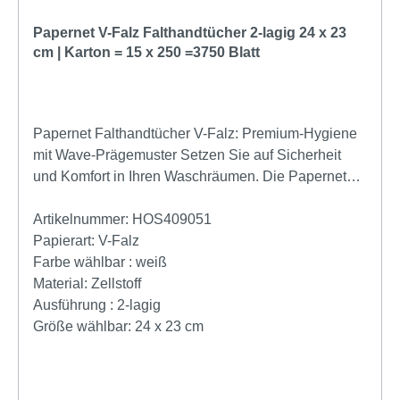
Technische Daten und System-Kompatibilität:
Qualität: 100% hochwertiger Zellstoff (hochweiß)
Papernet V-Falz Falthandtücher 2-lagig 24 x 23
Blattmaß: 20,6 x 32 cm (großes Komfortformat)
cm | Karton = 15 x 250 =3750 Blatt
Falzart: W-Falz (Interfold / Non-Stop) Struktur: 2-
lagig mit Diamant-Prägung System: Perfekt
abgestimmt auf Satino by Wepa PT2-Spender
Zertifizierungen: FSC-Mix & EU Ecolabel Wählen
Papernet Falthandtücher V-Falz: Premium-Hygiene
Sie die Prestige-Linie von Satino by Wepa für ein
mit Wave-Prägemuster Setzen Sie auf Sicherheit
exzellentes Image und wirtschaftliche Effizienz in
und Komfort in Ihren Waschräumen. Die Papernet
Ihrem Sanitärbereich. Sichern Sie sich jetzt das Plus
Falthandtücher (Art. 421569) aus reinem Zellstoff
an Saugkraft und Weichheit! Hersteller Artikel
bieten eine erstklassige Lösung für hygienesensible
Artikelnummer:
HOS409051
Nummer 276600.
Bereiche. Dank der hochwertigen 2-lagigen
Papierart:
V-Falz
Verarbeitung und des strahlenden Weiß-Tons
Farbe wählbar :
weiß
vermitteln sie Ihren Gästen und Mitarbeitern sofort
Material:
Zellstoff
ein Gefühl von Sauberkeit und Professionalität.
Ausführung :
2-lagig
Maximale Saugkraft durch innovative Wave-Prägung
Größe wählbar:
24 x 23 cm
Hände abtrocknen war noch nie so effizient. Das
attraktive Wave-Prägemuster hält die zwei
Zellstofflagen fest zusammen und vergrößert die