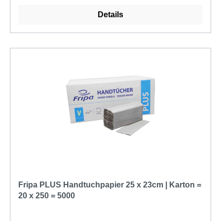
umweltbewusste Verbraucher und Unternehmen.
Hergestellt aus hochwertigem recyceltem Papier und
Details
zertifiziert nach dem Umweltzeichen nach RAL UZ 5,
bieten sie eine umweltfreundliche Alternative für die
Händetrocknung. Dank ihres V-Falz-Designs und
ihrer kompakten Größe passen sie perfekt in
gängige Handtuchspender. Das einlagige Papier ist
robust genug, um effektiv Feuchtigkeit aufzunehmen
und die Hände gründlich zu trocknen, während es
gleichzeitig für einen sparsamen Verbrauch sorgt.
Die Fripa Papierhandtücher Green sind nicht nur
umweltfreundlich, sondern auch wirtschaftlich. Mit
einem ausgezeichneten Preis-Leistungs-Verhältnis
erfüllen sie die grundlegenden Anforderungen der
Händetrocknung und senken gleichzeitig den
Verbrauch und die Abfallmenge durch die praktische
Fripa PLUS Handtuchpapier 25 x 23cm | Karton =
Einzelblattausgabe. Jede Bestellung umfasst einen
20 x 250 = 5000
Karton mit 20 Packungen à 250 Tücher, was eine
langanhaltende Versorgung gewährleistet. Die grüne