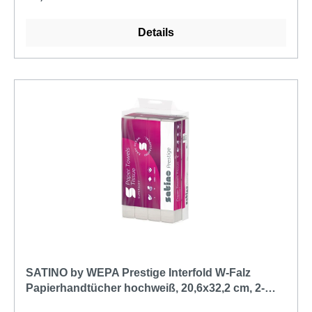
Umweltzeichen nach RAL-UZ 5hochwertiges
Papierhandtuch für eine hygienische
Details
Händetrocknung25 x 33 cm, C-Falz, Lagenfalzung,
1-lagig20 x 180 = 3600
SATINO by WEPA Prestige Interfold W-Falz
Papierhandtücher hochweiß, 20,6x32,2 cm, 2-
lagig (276430) | Karton = 3.000 Tücher