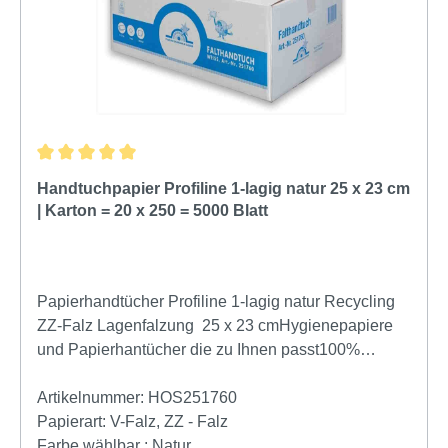
unterstreicht es optisch die Sauberkeit Ihres
Sanitärbereichs und passt ideal in alle modernen
Interfold-Spendersysteme. Technische Daten und
Vorteile im Überblick: Material: 100% hochwertiger
Zellstoff – weich & extrem saugfähig Lagen: 2-lagig
für optimale Reißfestigkeit Format: Komfort-Maße
von 20,3 x 32 cm pro Blatt Falzart: Interfold / Non-
Stop für sparsamen Verbrauch Einsatzbereiche:
Durchschnittliche Bewertung von 5 von 5 Sternen
Handtuchpapier Profiline 1-lagig natur 25 x 23 cm
Ideal für Büros, Praxen, Gastronomie und öffentliche
| Karton = 20 x 250 = 5000 Blatt
Einrichtungen Optimieren Sie Ihre
Waschraumausstattung mit Tissueline Interfold – der
wirtschaftlichen Wahl für professionelle Hygiene
ohne Kompromisse.
Papierhandtücher Profiline 1-lagig natur Recycling
ZZ-Falz Lagenfalzung 25 x 23 cmHygienepapiere
und Papierhantücher die zu Ihnen passt100%
Recycling Einweghandtücher online vom Hygiene
Großhandel. Handtuchpapier günstig online kaufen,
Artikelnummer:
HOS251760
Einweghandtücher in der Größe 25 x 23 cm online
Papierart:
V-Falz, ZZ - Falz
vom Hygiene Großhandel. Ihr Hygiene Shop bietet
Farbe wählbar :
Natur