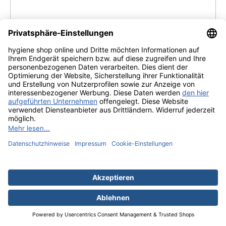
die Hygiene verbessert. Die Papierhandtücher
bestehen aus 100% Zellstoff, sind biologisch
abbaubar und EU Ecolabel-zertifiziert – für eine
nachhaltige und umweltfreundliche Nutzung.
Produktdetails: Typ: Papierhandtuch, Z-Faltung
Format je Blatt: 23,5 cm (B) x 24 cm (H) Einheit: 25
Inhalt:
3750 Tuch/Tücher
(1,28 € / 150 Tuch/Tücher)
Packungen à 150 Blatt = 3.750 Blatt Farbe: Weiß
Material: 100% Zellstoff Lagen: 2-lagig – extra weich
& saugfähig Zertifizierung: EU Ecolabel
Besonderheit: Z-Falz für kontrollierten
Einzelblattverbrauch Nachhaltigkeit &
Regulärer Preis:
31,90 €
Umweltfreundlichkeit Mit dem EU Ecolabel
ausgezeichnet, garantiert dieses Papier eine
verantwortungsvolle Herstellung nach hohen
Details
Umweltstandards. Durch die praktische Z-Falz-
Technik wird der Verbrauch deutlich reduziert,
wodurch weniger Abfall entsteht und Ressourcen
geschont werden. Ideal für Unternehmen, die auf
Qualität, Effizienz und Umweltbewusstsein setzen.