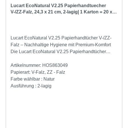
öffentlichen Sanitärbereich.
Lucart EcoNatural V2.25 Papierhandtuecher
V-/ZZ-Falz, 24,3 x 21 cm, 2-lagig| 1 Karton = 20 x
190 Tücher
Lucart EcoNatural V2.25 Papierhandtücher V-/ZZ-
Falz – Nachhaltige Hygiene mit Premium-Komfort
Die Lucart EcoNatural V2.25 Papierhandtücher
bieten eine perfekte Kombination aus Nachhaltigkeit,
Komfort und Wirtschaftlichkeit. Die hochwertigen 2-
Artikelnummer:
HOS863049
lagigen Falthandtücher überzeugen durch ihre hohe
Papierart:
V-Falz, ZZ - Falz
Saugkraft, angenehme Weichheit und
Farbe wählbar :
Natur
umweltfreundliche Herstellung – ideal für moderne
Ausführung :
2-lagig
Waschräume in Unternehmen, Gastronomie,
Hotellerie, Praxen oder öffentlichen Einrichtungen.
Hergestellt aus innovativem Fiberpack® Recycling-
Zellstoff, entstehen diese Papierhandtücher aus
recycelten Getränkekartons. Dank des patentierten
Recyclingverfahrens von Lucart und Tetra Pak