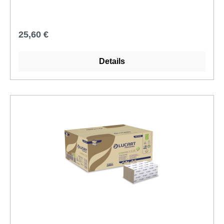
aus hochwertigem Papier, bieten sie eine
zuverlässige Lösung für die hygienische
Regulärer Preis:
25,60 €
Händetrocknung in allen Bereichen. Der Einsatz von
Einmal-Papierhandtüchern reduziert effektiv die
Keimverschleppung in öffentlichen Räumen, und sie
Details
können auch als kostengünstige Alternative zu
Wischtüchern oder Putztüchern verwendet werden.
Die Stärken und Details der Fripa Papierhandtücher
im Überblick: 100% Recycling Material
Umweltzeichen nach RAL-UZ 5 Hochwertiges
Papierhandtuch für eine hygienische
Händetrocknung Größe: 25 x 23 cm, Zick-Zack
Interfalz, 1-lagig Karton mit 5.000 Tüchern Mit den
Fripa Papierhandtüchern wählen Sie nicht nur
Qualität und Hygiene, sondern setzen auch ein
Zeichen für Umweltbewusstsein. Erfahren Sie, wie
angenehm und stabil Hygiene sein kann – mit Fripa,
Ihrer verlässlichen Wahl für Papierhandtücher im