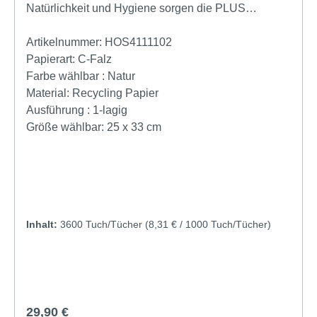
Natürlichkeit und Hygiene sorgen die PLUS
Handtücher von Fripa – zertifiziert nach RAL-UZ
5.Fripa Falthandtuchpapier 25x33 cm C-Falz, 1-lagig
Artikelnummer:
HOS4111102
aus 100% Recycling Material. Das Fripa
Papierart:
C-Falz
Handtuchpapier ist ein hochwertiges
Farbe wählbar :
Natur
Papierhandtuch für eine hygienische
Material:
Recycling Papier
Händetrocknung in allen Bereichen. Einmal-
Ausführung :
1-lagig
Papierhandtücher haben den Vorteil das eine
Größe wählbar:
25 x 33 cm
Keimverschleppung in öffentlichen Bereichen stark
reduziert wird. Sie können aber auch als günstige
alternative zu Wischtüchern oder Putztüchern
verwendet werden.Lagenfalz oder C-FalzLagenfalz-
Handtuchpapier wird meist in einen
Inhalt:
3600 Tuch/Tücher
(8,31 € / 1000 Tuch/Tücher)
Handtuchspender eingelegt oder auch offen im
hinterlegt. Es handelt sich hierbei um einfache und
günstige Falthandtücher. Bei der Entnahme kommt
der Benutzer in Kontakt mit dem Spender und den
anderen Handtüchern.ProduktangabenFripa
Regulärer Preis:
29,90 €
Papierhandtücher100% Recycling Materialmit