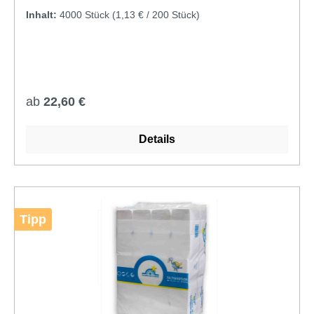
Händetrocknung mit nur wenigen Tüchern – das
Inhalt:
4000 Stück
(1,13 € / 200 Stück)
reduziert den Verbrauch und schont Ihr Budget.
Effizienter V-Falz für kontaktlose Entnahme Das
TissueLINE Handtuchpapier ist im klassischen V-
Falz (Zick-Zack) gelegt. Das bedeutet für Sie: Das
nächste Tuch wird automatisch griffbereit
Regulärer Preis:
ab
22,60 €
nachgezogen. Diese Endloslage sorgt für eine
hygienische Einzelblattentnahme, bei der nur das
aktuell benötigte Tuch berührt wird – ideal für
Details
höchste Hygienestandards in jedem Umfeld.
Umweltbewusst und Zertifiziert: Das EU-Ecolabel
Nachhaltigkeit muss nicht teuer sein. Unser
Handtuchpapier besteht aus hochwertigem
Tipp
Recycling-Tissue und ist mit dem EU-Ecolabel
zertifiziert. Sie entscheiden sich also nicht nur für
Sauberkeit, sondern auch für eine
ressourcenschonende Lösung, die ökologische
Verantwortung übernimmt. Alle Produktdetails auf
einen Blick: Format: Großzügige 24,4 x 23 cm pro