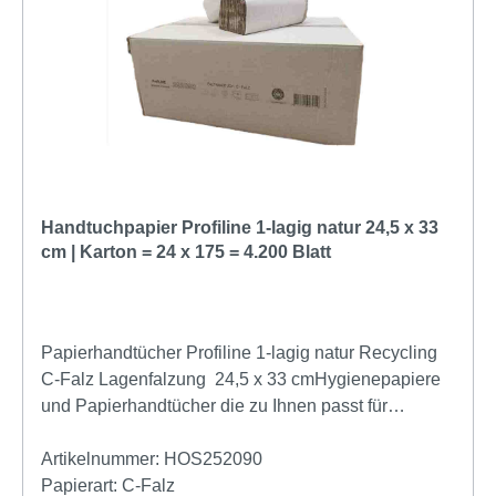
Haptik für hohen Benutzerkomfort V-Falz für eine
hygienische Einzelblattentnahme Passend für
Satino Handtuchspender mit PT3-System
Reduzierter Papierverbrauch durch kontrollierte
Entnahme Ideal für stark frequentierte Waschräume
FSC® Mix-zertifiziert Mit EU Ecolabel ausgezeichnet
Ideal für professionelle Einsatzbereiche Das Satino
HiLine Handtuchpapier eignet sich hervorragend für
anspruchsvolle Einsatzbereiche, in denen Hygiene,
Handtuchpapier Profiline 1-lagig natur 24,5 x 33
Wirtschaftlichkeit und ein hochwertiger Eindruck
cm | Karton = 24 x 175 = 4.200 Blatt
gleichermaßen wichtig sind. Hotels und Pensionen
Gastronomie und Catering Büros und
Verwaltungsgebäude Industrie und Gewerbebetriebe
Arztpraxen und medizinische Einrichtungen Schulen
Papierhandtücher Profiline 1-lagig natur Recycling
und öffentliche Einrichtungen Sanitärbereiche mit
C-Falz Lagenfalzung 24,5 x 33 cmHygienepapiere
hoher Besucherfrequenz Nachhaltigkeit und
und Papierhandtücher die zu Ihnen passt für
zertifizierte Qualität Das Satino HiLine
Markenfrei Spender100% Recycling
Handtuchpapier überzeugt nicht nur durch seine
Einweghandtücher online vom Hygiene Großhandel.
Artikelnummer:
HOS252090
hervorragende Qualität, sondern auch durch seine
Handtuchpapier günstig online kaufen,
Papierart:
C-Falz