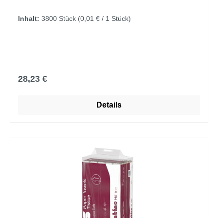
werden wertvolle Zellstofffasern zurückgewonnen
Inhalt:
3800 Stück
(0,01 € / 1 Stück)
und zu hochwertigem Hygienepapier verarbeitet. So
leisten Sie aktiv einen Beitrag zum Umwelt- und
Ressourcenschutz. Die natürliche havanna-beige
Farbe entsteht durch die ungebleichte Verarbeitung
und unterstreicht den nachhaltigen Charakter der
Regulärer Preis:
28,23 €
Papierhandtücher. Gleichzeitig sorgt die hochwertige
2-lagige Qualität für ein angenehmes
Trocknungserlebnis und einen sparsamen
Details
Verbrauch. Mit der praktischen V-/ZZ-Falz eignen
sich die Falthandtücher optimal für eine hygienische
Einzelblattentnahme. Dadurch wird der Verbrauch
reduziert und die Hygiene im Waschraum verbessert.
Die Papierhandtücher sind kompatibel mit vielen
handelsüblichen Handtuchpapierspendern für V-
Falz oder ZZ-Falz. Ihre Vorteile auf einen Blick
Nachhaltige Papierhandtücher aus Fiberpack®
Recyclingmaterial 2-lagige Premium-Qualität –