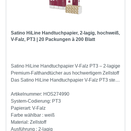
weich, reißfest und saugstark Umweltfreundlich und
ungebleicht in natürlichem havanna-beige
Hygienische Einzelblattentnahme dank V-/ZZ-Falz
Ideal für Unternehmen, Gastronomie, Praxen und
öffentliche Waschräume FSC-zertifiziert und mit EU
Satino HiLine Handtuchpapier, 2-lagig, hochweiß,
Ecolabel ausgezeichnet Reduzierter Verbrauch
V-Falz, PT3 | 20 Packungen à 200 Blatt
durch effiziente Falztechnik Kompatibel mit vielen
gängigen Falthandtuchspendern Produktdetails
Material: 100 % Recycling-Zellstoff (Fiberpack®)
Blattgröße: 21 x 25,3 cm Maße Bündel (L x B x H):
Satino HiLine Handtuchpapier V-Falz PT3 – 2-lagige
25,3 x 10,5 x 10 cm Lagen: 2-lagig Farbe: havanna /
Premium-Falthandtücher aus hochwertigem Zellstoff
beige Falzart: V-Falz / ZZ-Falz
Das Satino HiLine Handtuchpapier V-Falz PT3 steht
Lebensmittelgeeignet: ja Prägemuster: Tratti corda +
für höchste Qualität, hervorragende Saugkraft und
Lucart Grammatur: 2 x 19,5 g/m² Zertifikate: FSC, EU
ein besonders angenehmes Trocknungsgefühl. Die
Artikelnummer:
HOS274990
Ecolabel Kompatibilität: Für Handtuchpapierspender
2-lagigen, hochweißen Falthandtücher bestehen aus
System-Codierung:
PT3
mit V-Falz / ZZ-Falz, z. B. Satino by Wepa Mit den
hochwertigem Zellstoff und bieten eine effiziente
Papierart:
V-Falz
Lucart EcoNatural V2.25 Papierhandtüchern
sowie hygienische Lösung für stark frequentierte
Farbe wählbar :
weiß
entscheiden Sie sich für eine nachhaltige
Waschräume in Unternehmen, Hotels, Restaurants,
Material:
Zellstoff
Hygienelösung mit hochwertiger Qualität. Zeigen Sie
Cafés, öffentlichen Einrichtungen und vielen
Ausführung :
2-lagig