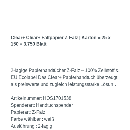
Kriterien. Für ein unschlagbares Hygiene-Konzept
sind diese Tücher zudem perfekt auf die
antibakteriellen Papernet Defend Tech Spender
abgestimmt, können aber auch in allen gängigen V-
Falz-Spendersystemen genutzt werden. Technische
Clear+ Clear+ Faltpapier Z-Falz | Karton = 25 x
Details im Überblick: Material: 100% reiner Zellstoff
150 = 3.750 Blatt
für maximale Weichheit Format: 24 x 23 cm (Blatt
entfaltet), 24 x 11,5 cm (gefaltet) Lagen: 2-lagig mit
Wave-Prägung (17 g/m²) Falzart: V-Falz (Zick-Zack)
für Einzelblattentnahme Zertifizierung: EU Ecolabel
2-lagige Papierhandtücher Z-Falz – 100% Zellstoff &
für umweltbewusste Hygiene Systemkompatibilität:
EU Ecolabel Das Clear+ Papierhandtuch überzeugt
Ideal für Papernet Defend Tech (Art. 416143 /
als preiswerte und zugleich leistungsstarke Lösung
417204) und Standard-Spender Sichern Sie sich
für die tägliche Basishygiene. Die 2-lagige Struktur
jetzt das Papernet V-Falz Handtuchpapier und
sorgt für angenehme Weichheit, hohe Saugfähigkeit
Artikelnummer:
HOS1701538
kombinieren Sie Wirtschaftlichkeit mit höchster
und eine zuverlässige Trocknung – ideal für
Spenderart:
Handtuchspender
Saugfähigkeit und zertifizierter Hygiene!
Waschräume in Büros, Praxen oder der
Papierart:
Z-Falz
Gastronomie. Dank der Z-Falz wird immer nur ein
Farbe wählbar :
weiß
Tuch entnommen, was den Verbrauch reduziert und
Ausführung :
2-lagig