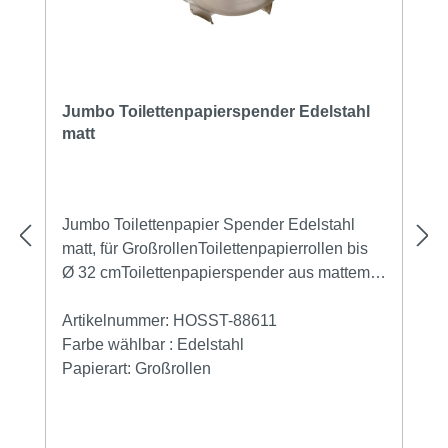
Jumbo Toilettenpapierspender Edelstahl
matt
Jumbo Toilettenpapier Spender Edelstahl
matt, für GroßrollenToilettenpapierrollen bis
Ø 32 cmToilettenpapierspender aus mattem
Edelstahl für Jumbo Toilettenpapierrollen bis
zu Ø 32 cm. Der Toilettenpapierspender ist
Artikelnummer:
HOSST-88611
abschliessbar und hat ein Sichtfenster zur
Farbe wählbar :
Edelstahl
Füllstandsanzeige. Somit kann auf einen
Papierart:
Großrollen
Blick kontrolliert werden ob noch ausreichend
Toilettenpapier vorhanden ist.Der Jumbo
Toilettenpapierspender Edelstahl ist für alle