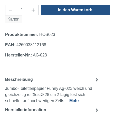
Produkt Anzahl: Gib den gewünschten Wert e
In den Warenkorb
Karton
Produktnummer:
HOS023
EAN:
4260038112168
Hersteller-Nr.:
AG-023
Beschreibung
Jumbo-Toilettenpapier Funny Ag-023 weich und
gleichzeitig reißfestØ 28 cm 2-lagig löst sich
schneller auf hochwertigen Zells…
Mehr
Herstellerinformation