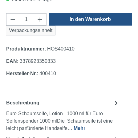
Produkt Anzahl: Gib den gewünschten Wert e
In den Warenkorb
Verpackungseinheit
Produktnummer:
HOS400410
EAN:
3378923350333
Hersteller-Nr.:
400410
Beschreibung
Euro-Schaumseife, Lotion - 1000 ml für Euro
Seifenspender 1000 mlDie Schaumseife ist eine
leicht parfümierte Handseife…
Mehr