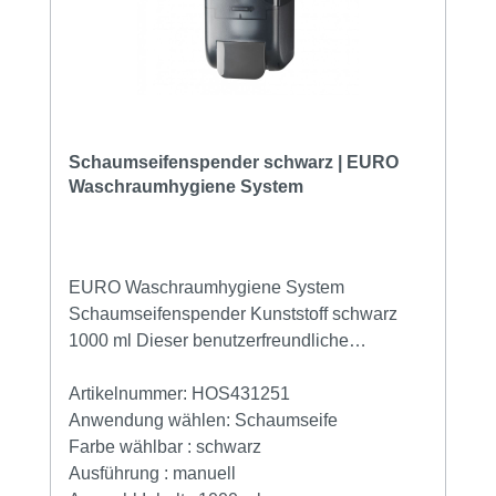
Schaumseifenspender schwarz | EURO
Waschraumhygiene System
EURO Waschraumhygiene System
Schaumseifenspender Kunststoff schwarz
1000 ml Dieser benutzerfreundliche
Seifenspender erzeugt durch das einfache
Druckknopfsystem einen dosierten
Artikelnummer:
HOS431251
Seifenverbrauch. Jede Nachfüllung ist ein
Anwendung wählen:
Schaumseife
neues Dosiersystem, was dieses System
Farbe wählbar :
schwarz
äußerst hygienisch macht. Durch die
Ausführung :
manuell