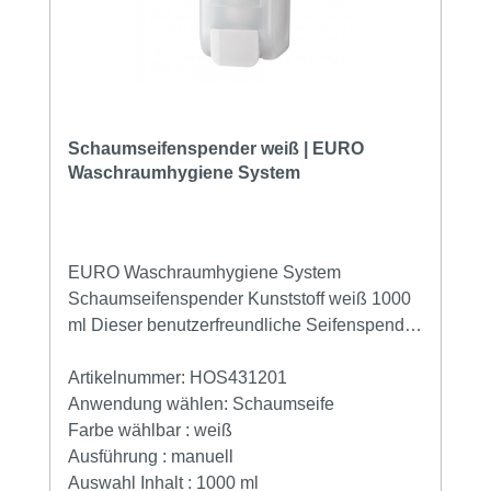
Schaumseifenspender weiß | EURO
Waschraumhygiene System
EURO Waschraumhygiene System
Schaumseifenspender Kunststoff weiß 1000
ml Dieser benutzerfreundliche Seifenspender
erzeugt durch das einfache
Druckknopfsystem einen dosierten
Artikelnummer:
HOS431201
Seifenverbrauch. Jede Nachfüllung ist ein
Anwendung wählen:
Schaumseife
neues Dosiersystem, was dieses System
Farbe wählbar :
weiß
äußerst hygienisch macht. Durch die
Ausführung :
manuell
Semitransparenz des Spenders ist der
Auswahl Inhalt :
1000 ml