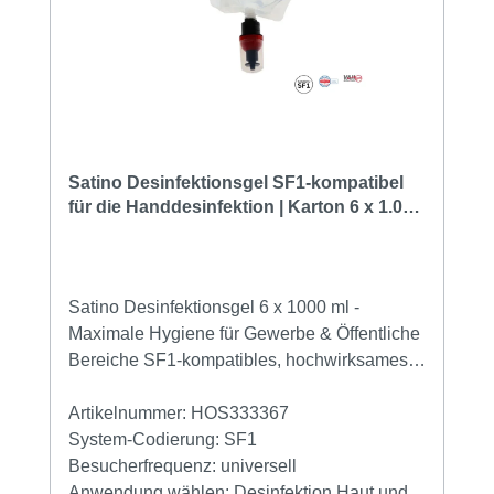
Satino Desinfektionsgel SF1-kompatibel
für die Handdesinfektion | Karton 6 x 1.000
ml
Satino Desinfektionsgel 6 x 1000 ml -
Maximale Hygiene für Gewerbe & Öffentliche
Bereiche SF1-kompatibles, hochwirksames
Handdesinfektionsgel im Großpack für
höchste Hygienestandards. Ihre Vorteile auf
Artikelnummer:
HOS333367
einen Blick: Hervorragende Wirksamkeit:
System-Codierung:
SF1
Bekämpft Bakterien (inkl. MRSA in 30 Sek.),
Besucherfrequenz:
universell
Pilze (in 30 Sek.) und begrenzt Viren (inkl.
Anwendung wählen:
Desinfektion Haut und