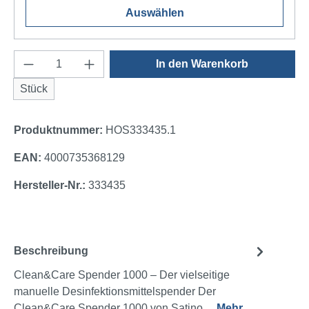
Auswählen
Produkt Anzahl: Gib den gewünschten Wert e
In den Warenkorb
Stück
Produktnummer:
HOS333435.1
EAN:
4000735368129
Hersteller-Nr.:
333435
Beschreibung
Clean&Care Spender 1000 – Der vielseitige
manuelle Desinfektionsmittelspender Der
Clean&Care Spender 1000 von Satino…
Mehr