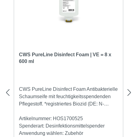
CWS PureLine Disinfect Foam | VE = 8 x
600 ml
CWS PureLine Disinfect Foam Antibakterielle
Schaumseife mit feuchtigkeitsspendenden
Pflegestoff. *registriertes Biozid (DE: N-
94884)Atibakterielle Seife für hygienische
Händewaschung Hautverträglichkeit
Artikelnummer:
HOS1700525
dermatologisch bestätigt Wirkt bakterizid,
Spenderart:
Desinfektionsmittelspender
levurozid und begrenzt viruzid Mit
Anwendung wählen:
Zubehör