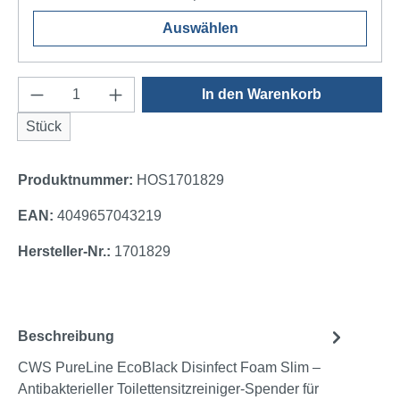
Auswählen
Produkt Anzahl: Gib den gewünschten Wert e
In den Warenkorb
Stück
Produktnummer:
HOS1701829
EAN:
4049657043219
Hersteller-Nr.:
1701829
Beschreibung
CWS PureLine EcoBlack Disinfect Foam Slim –
Antibakterieller Toilettensitzreiniger-Spender für