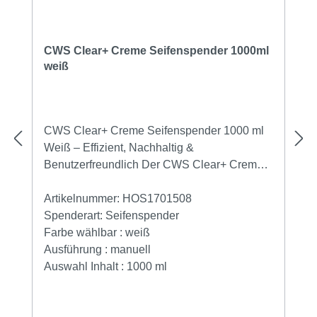
CWS Clear+ Creme Seifenspender 1000ml
weiß
CWS Clear+ Creme Seifenspender 1000 ml
Weiß – Effizient, Nachhaltig &
Benutzerfreundlich Der CWS Clear+ Creme
Seifenspender 1000ml in Weiß ist die ideale
Lösung für mittelfrequentierte Waschräume –
Artikelnummer:
HOS1701508
perfekt geeignet für mittelgroße Restaurants,
Spenderart:
Seifenspender
Büros und Gewerberäume. Dank seiner
Farbe wählbar :
weiß
manuellen Push-Technologie benötigt dieser
Ausführung :
manuell
Flüssigseifenspender keinen Stromanschluss
Auswahl Inhalt :
1000 ml
und ist somit flexibel in der Installation.
Highlights des CWS Seifenspenders: