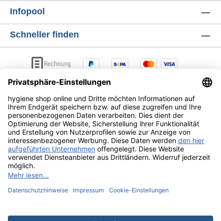
Seifenspender 1000ml treffen Sie eine
Infopool
zuverlässige Wahl für moderne
Waschraumausstattung.
Schneller finden
AGB
Lieferung & Versandkosten
Zahlungsarten
Datenschutz
Widerrufsrecht
Alle Preise exkl. gesetzl. Mehrwertsteuer zzgl.
Versandkosten
und ggf. Nachnahmegebühren, wenn nicht