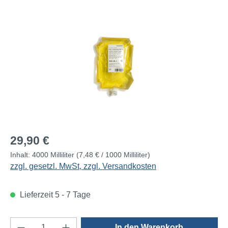
Bildergalerie überspringen
Regulärer Preis:
29,90 €
Inhalt:
4000 Milliliter
(7,48 € / 1000 Milliliter)
zzgl. gesetzl. MwSt, zzgl. Versandkosten
Lieferzeit 5 - 7 Tage
Produkt Anzahl: Gib den gewünschten Wert e
In den Warenkorb