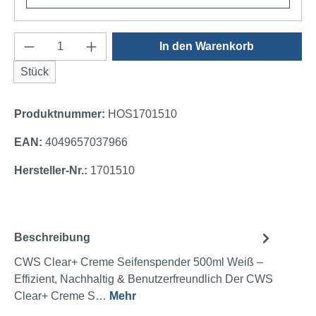
Produkt Anzahl: Gib den gewünschten Wert e
In den Warenkorb
Stück
Produktnummer:
HOS1701510
EAN:
4049657037966
Hersteller-Nr.:
1701510
Beschreibung
CWS Clear+ Creme Seifenspender 500ml Weiß –
Effizient, Nachhaltig & Benutzerfreundlich Der CWS
Clear+ Creme S…
Mehr