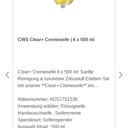
CWS Clear+ Cremeseife | 6 x 500 ml
Clear+ Cremeseife 6 x 500 ml: Sanfte
Reinigung & luxuriöser Zitrusduft Erleben Sie
mit unserer **Clear+ Cremeseife** ein
Handwascherlebnis der besonderen Art. Sie
hinterlässt ein wunderbar **weiches und
Artikelnummer:
HOS1701536
sauberes Gefühl** auf der Haut und verwöhnt
Anwendung wählen:
Flüssigseife ,
Ihre Sinne mit einem **angenehmen
Handwaschseife , Seifencreme
Zitrusduft**. Gönnen Sie sich und Ihren
Spenderart:
Seifenspender
Händen jeden Tag ein kleines Stück
Auswahl Inhalt :
500 ml