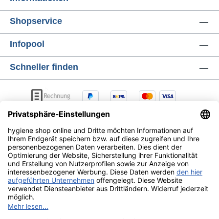
reduzieren wir den Materialverbrauch.
Hautfreundlich: Die Seife ist **pH-neutral**
Shopservice
und **dermatologisch getestet**.
Umweltbewusst: Sie ist **biologisch
Infopool
abbaubar**, **frei von Mikroplastik** und
**vegan**. Verwandeln Sie das
Schneller finden
Händewaschen in einen Moment der Pflege
und des Wohlbefindens. Bestellen Sie jetzt
Ihre Clear+ Cremeseife!
AGB
Lieferung & Versandkosten
Zahlungsarten
Datenschutz
Widerrufsrecht