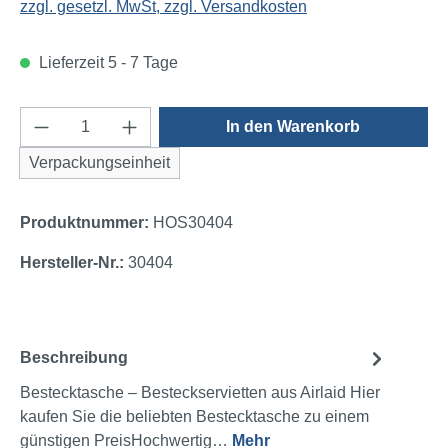
zzgl. gesetzl. MwSt, zzgl. Versandkosten
Lieferzeit 5 - 7 Tage
Produkt Anzahl: Gib den gewünschten Wert e
In den Warenkorb
Verpackungseinheit
Produktnummer:
HOS30404
Hersteller-Nr.:
30404
Beschreibung
Bestecktasche – Besteckservietten aus Airlaid Hier
kaufen Sie die beliebten Bestecktasche zu einem
günstigen PreisHochwertig…
Mehr