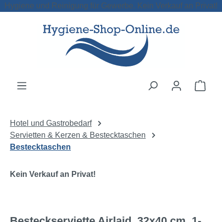
Hygiene und Reinigung für Gewerbe. Kein Verkauf an Privat!
Zum Hauptinhalt springen
Ware
Hotel und Gastrobedarf
Servietten & Kerzen & Bestecktaschen
Bestecktaschen
Kein Verkauf an Privat!
Besteckserviette Airlaid, 32x40 cm, 1-