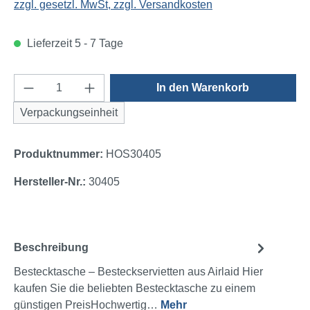
zzgl. gesetzl. MwSt, zzgl. Versandkosten
Lieferzeit 5 - 7 Tage
Produkt Anzahl: Gib den gewünschten Wert e
In den Warenkorb
Verpackungseinheit
Produktnummer:
HOS30405
Hersteller-Nr.:
30405
Beschreibung
Bestecktasche – Besteckservietten aus Airlaid Hier
kaufen Sie die beliebten Bestecktasche zu einem
günstigen PreisHochwertig…
Mehr