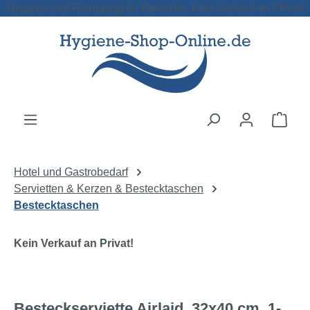
Hygiene und Reinigung für Gewerbe. Kein Verkauf an Privat!
Zum Hauptinhalt springen
Ware
Hotel und Gastrobedarf
Servietten & Kerzen & Bestecktaschen
Bestecktaschen
Kein Verkauf an Privat!
Besteckserviette Airlaid, 32x40 cm, 1-