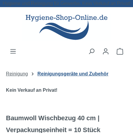
Hygiene und Reinigung für Gewerbe. Kein Verkauf an Privat!
Zum Hauptinhalt springen
Ware
Reinigung
Reinigungsgeräte und Zubehör
Kein Verkauf an Privat!
Baumwoll Wischbezug 40 cm |
Verpackungseinheit = 10 Stück