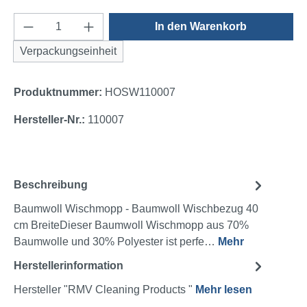
Produkt Anzahl: Gib den gewünschten Wert e
In den Warenkorb
Verpackungseinheit
Produktnummer:
HOSW110007
Hersteller-Nr.:
110007
Beschreibung
Baumwoll Wischmopp - Baumwoll Wischbezug 40
cm BreiteDieser Baumwoll Wischmopp aus 70%
Baumwolle und 30% Polyester ist perfe…
Mehr
Herstellerinformation
Hersteller "RMV Cleaning Products "
Mehr lesen